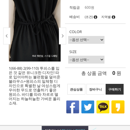
적립금
600원
배송비
(조건)
지역별
COLOR
SIZE
1(66-88) 2(99-110) 투피스를 입
0
총 상품 금액
원
은 것 같은 유니크한 디자인! 따
로 입어야하는 불편함을 덜어준
블라우스+원피스의 일체형 디
자인으로 특별한 날 여성스럽게
관심상품
장바구니
구매하기
우아한 무드로 연출하기 좋은
원피스. 바디를 따라 차르르 떨
어지는 하늘하늘한 가벼운 폴리
소재.