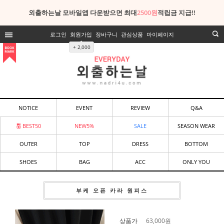
외출하는날 모바일앱 다운받으면 최대
2500원
적립금 지급!!
로그인
회원가입
장바구니
관심상품
마이페이지
+ 2,000
NOTICE
EVENT
REVIEW
Q&A
BEST50
NEW5%
SALE
SEASON WEAR
OUTER
TOP
DRESS
BOTTOM
SHOES
BAG
ACC
ONLY YOU
부케 오픈 카라 원피스
상품가
63,000
원