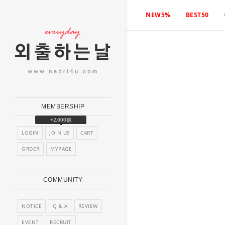
NEW5%
BEST50
MEMBERSHIP
+2,000원
LOGIN
JOIN US
CART
ORDER
MYPAGE
COMMUNITY
NOTICE
Q & A
REVIEW
EVENT
RECRUIT