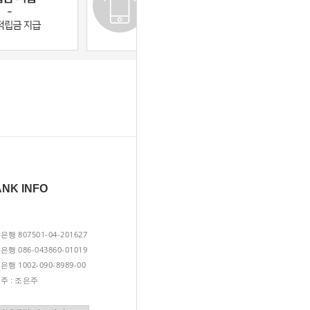
NK INFO
INFO
807501-04-201627
| 1688-1855 |
민은행
외출하는날
대표 
086-043860-01019
업은행
서울시 동대문구 장안벚꽃로1길 7
1002-090-8989-00
114-10-55138
리은행
사업자등록번호
조은주
2014-
주 :
통신판매업번호 제
서울동대
lion
개인정보관리책임자 손병덕