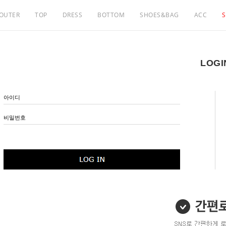
OUTER
TOP
DRESS
BOTTOM
SHOES&BAG
ACC
S
LOGI
아이디
비밀번호