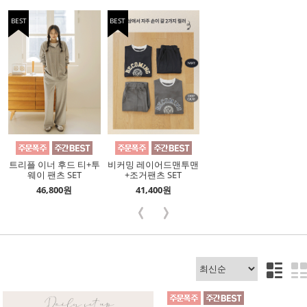
BEST
BEST
트리플 이너 후드 티+투
비커밍 레이어드맨투맨
웨이 팬츠 SET
+조거팬츠 SET
46,800원
41,400원