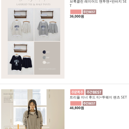
브룩클린 레이어드 맨투맨+반바지 SE
T
36,000원
트리플 이너 후드 티+투웨이 팬츠 SET
46,800원