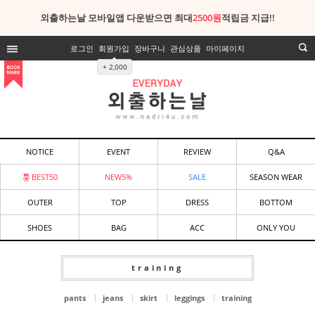
외출하는날 모바일앱 다운받으면 최대
2500원
적립금 지급!!
로그인
회원가입
장바구니
관심상품
마이페이지
+ 2,000
NOTICE
EVENT
REVIEW
Q&A
BEST50
NEW5%
SALE
SEASON WEAR
OUTER
TOP
DRESS
BOTTOM
SHOES
BAG
ACC
ONLY YOU
training
pants
jeans
skirt
leggings
training