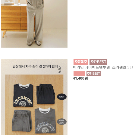
비커밍 레이어드맨투맨+조거팬츠 SET
41,400원