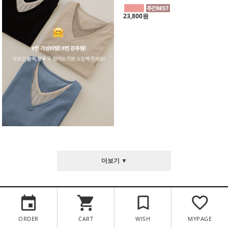
23,800원
더보기 ▼
ORDER
CART
WISH
MYPAGE