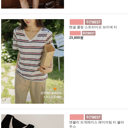
텐셀 쿨링 스트라이프 브이넥 티
25,800원
엔블리 뜨게레이스 레이어링 티 블라
우스