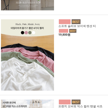
소프트 슬라브 브이넥 텐션 티
19,800원
프렌치 오버핏 믹스 컬러 텐셀 셔츠