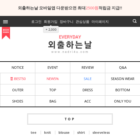
외출하는날 모바일앱 다운받으면 최대
2500원
적립금 지급!!
로그인
회원가입
장바구니
관심상품
마이페이지
+ 2,000
NOTICE
EVENT
REVIEW
Q&A
BEST50
NEW5%
SALE
SEASON WEAR
OUTER
TOP
DRESS
BOTTOM
SHOES
BAG
ACC
ONLY YOU
TOP
tee
knit
blouse
shirt
sleeveless