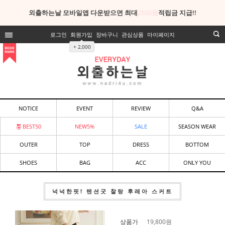
외출하는날 모바일앱 다운받으면 최대
2500원
적립금 지급!!
로그인
회원가입
장바구니
관심상품
마이페이지
+ 2,000
NOTICE
EVENT
REVIEW
Q&A
BEST50
NEW5%
SALE
SEASON WEAR
OUTER
TOP
DRESS
BOTTOM
SHOES
BAG
ACC
ONLY YOU
넉넉한핏! 텐션굿 찰랑 후레아 스커트
상품가
19,800
원