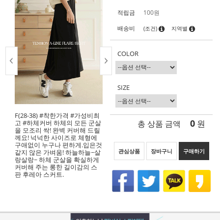
적립금
100원
배송비
(조건)
지역별
COLOR
SIZE
F(28-38) #착한가격 #가성비최
0
총 상품 금액
원
고 #하체커버 하체의 모든 군살
을 모조리 싹! 완벽 커버해 드릴
께요! 넉넉한 사이즈로 체형에
구애없이 누구나 편하게.입은것
관심상품
장바구니
구매하기
같지 않은 가벼움! 하늘하늘~살
랑살랑~ 하체 군살을 확실하게
커버해 주는 롱한 길이감의 스
판 후레아 스커트.