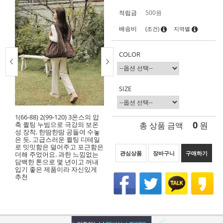
적립금
500원
배송비
(조건)
지역별
COLOR
SIZE
1(66-88) 2(99-120) 3온스의 압
0
총 상품 금액
원
축 퀼팅 누빔으로 극강의 보온
성 장착, 한땀한땀 공들여 수놓
은 듯, 고급스러운 퀼팅 디테일
로 밋밋함은 덜어주고 포근함은
관심상품
장바구니
구매하기
더해 주었어요. 과한 느낌없는
담백한 톤으로 몇 년이고 꺼내
입기 좋은 제품이라 자신있게
추천