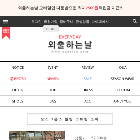
외출하는날 모바일앱 다운받으면 최대
2500원
적립금 지급!!
로그인
회원가입
장바구니
관심상품
마이페이지
+ 2,000
NOTICE
EVENT
REVIEW
Q&A
BEST50
NEW5%
SALE
SEASON WEAR
OUTER
TOP
DRESS
BOTTOM
SHOES
BAG
ACC
ONLY YOU
모스 3온스 퀼팅 스트링 조끼
상품가
57,800
원