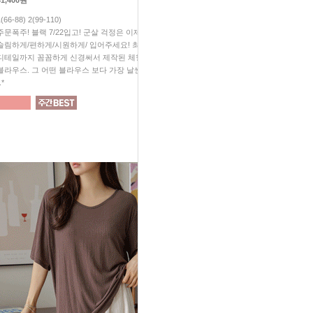
41,400원
28,800원
1(66-88) 2(99-110)
1(66-88) 2(99-110)
주문폭주! 블랙 7/22입고! 군살 걱정은 이제 그만^^ 예쁘게/
#무조건소장 #가성비대박 #놓치
슬림하게/편하게/시원하게/ 입어주세요! 최고의 원단! 작은
살 빠졌지? "소리 듣게 되실꺼예
디테일까지 꼼꼼하게 신경써서 제작된 체형 완벽커버
보이는 슬림 효과! 입체감이 
블라우스. 그 어떤 블라우스 보다 가장 날씬해 보일꺼예요
티처럼 편하게, 블라우스처럼 
.*