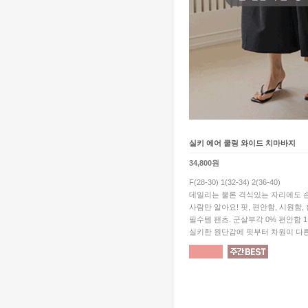
실키 에어 쿨링 와이드 치마바지
34,800원
F(28-30) 1(32-34) 2(36-40)
데일리는 물론 격식있는 자리에도 손
사람만 알아요! 핏, 편안함, 시원함,
필수템 팬츠. 군살부각 0% 편안함 
실키한 원단감에 핏부터 차원이 다