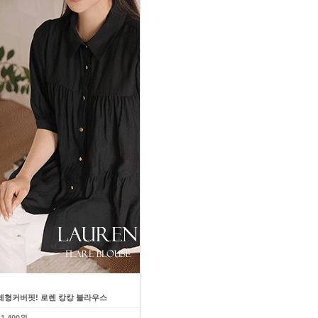
체형커버핏! 로렌 캉캉 블라우스
다이어트효과! 슬림 라인업 