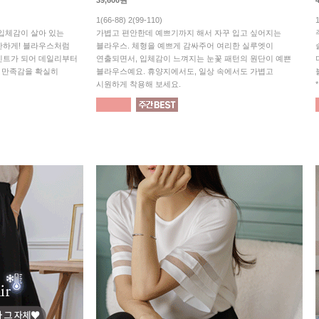
39,600원
1(66-88) 2(99-110)
! 입체감이 살아 있는
가볍고 편안한데 예쁘기까지 해서 자꾸 입고 싶어지는
안하게! 블라우스처럼
블라우스. 체형을 예쁘게 감싸주어 여리한 실루엣이
인트가 되어 데일리부터
연출되면서, 입체감이 느껴지는 눈꽃 패턴의 원단이 예쁜
의 만족감을 확실히
블라우스예요. 휴양지에서도, 일상 속에서도 가볍고
시원하게 착용해 보세요.
*