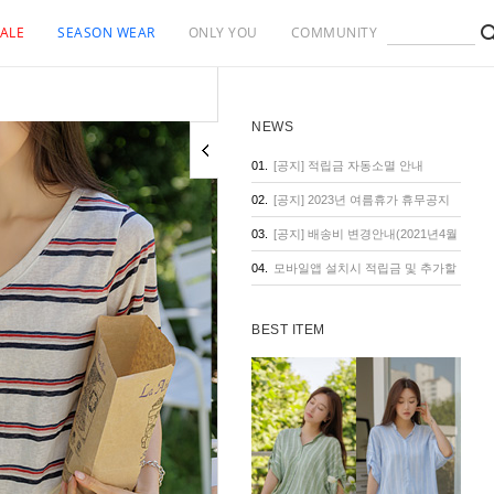
ALE
SEASON WEAR
ONLY YOU
COMMUNITY
NEWS
01.
[공지] 적립금 자동소멸 안내
02.
[공지] 2023년 여름휴가 휴무공지
03.
[공지] 배송비 변경안내(2021년4월
1일 기준)
04.
모바일앱 설치시 적립금 및 추가할
인 혜택
BEST ITEM