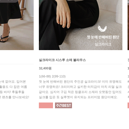
실크라이크 시스루 소매 블라우스
32,400원
1(66-88) 2(99-110)
색 없어요. 입어본
첫 눈에 반해버린 원단의 주인공 실크라이크! 이미 유명해도
 활용도 다 잡은 여름
너무 유명하죠! 크리미하고 실키한 터치감이 마치 리얼 실크
1등 바지! 후들후들
같아요. 심지어 구김 적은 링클프리 소재라 오랫동안 입어도
른 팬츠를 만나보세요!
실크를 입은 듯 실루엣이 유지되는 프리미엄 원단이예요.