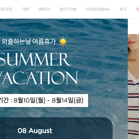
OUTER
TOP
DRESS
BOTTOM
SHOES&BAG
ACC
S