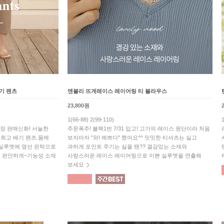
기 팬츠
엔블리 뜨게레이스 레이어링 티 블라우스
23,800원
1(66-88) 2(99-110)
만장 판매신화! 서늘한
주문폭주! 블랙1번 7/31 입고! 고가의 레이스 원단이라 처음
최고 배기 팬츠.몸에
보자마자 "와! 예쁘다" 했어요^^ 밋밋한 티셔츠는 싫고
 실루엣에 옆선 핀턱으로
과하게 포인트 주기는 싫을 땐?? 결감있는 소재와
 편안하게~기능성 소재
사랑스러운 레이스 레이어링으로 이쁜 실루엣을 연출해
보세요 :)