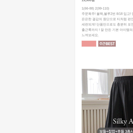
19,900원
1(66-88) 2(99-110)
주문폭주! 블랙,블루2번 8/18 입고
은은한 결감의 원단으로 티처럼 편
세련되게! 단품만으로도 충분히 포
출근룩까지 ! 잘 만든 기본 아이템
느껴보세요.