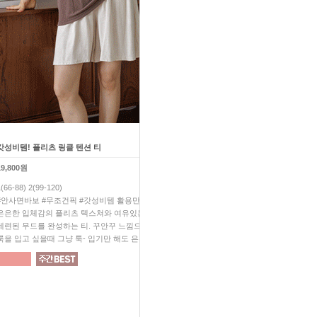
갓성비템! 플리츠 링클 텐션 티
허니 링클 블라우스+프릴 팬츠 
19,800원
52,200원
1(66-88) 2(99-120)
1(66-88) 2(99-110)
#안사면바보 #무조건픽 #갓성비템 활용만점 플리츠 티!
올 여름 SET 아이템 하나만 
은은한 입체감의 플리츠 텍스쳐와 여유있는 실루엣으로
네츄럴하게 잡힌 링클이 매력
세련된 무드를 완성하는 티. 꾸안꾸 느낌으로 은은한 포인트
감춰주는 세상 기특한 핏으로 한
룩을 입고 싶을때 그냥 툭- 입기만 해도 은은한 포인트 UP
쥔장무조건추천 #쥔장깔별소