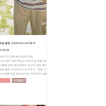
텐셀 쿨링 스트라이프 브이넥 티
하체 고민 끝! 쿨 썸머 배기 팬
25,800원
39,800원
1(66-77) 2(88-99) 3(100-120)
F(28-30) 1(32-34) 2(36-38)
리오더중! 7/29-30입고! 프리미엄 텐셀 냉감 소재! 극강의
24시간내내 산뜻하고 시원한 
시원함! 배색 컬러감부터 심상치 않은 흔치 않는 색감의
극강의 편안함은 기본! 입는 순
텐셀 쿨링 스트라이프 브이넥 티. "입은 거 맞아...?" 아마 요
핏! 착용감까지 완벽한 10점 만
티셔츠를 처음 입어보시면 가장 먼저 나올 말일거예요.
없어서는 안될 꼭 필요한 팬츠!