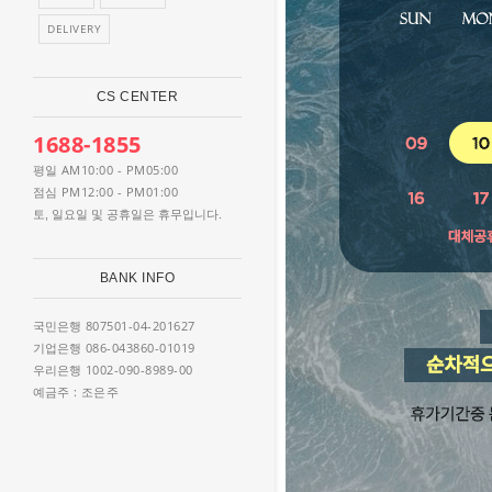
DELIVERY
CS CENTER
1688-1855
AM10:00 - PM05:00
평일
PM12:00 - PM01:00
점심
토, 일요일 및 공휴일은 휴무입니다.
BANK INFO
807501-04-201627
국민은행
086-043860-01019
기업은행
1002-090-8989-00
우리은행
: 조은주
예금주
WEEKLY BEST IT