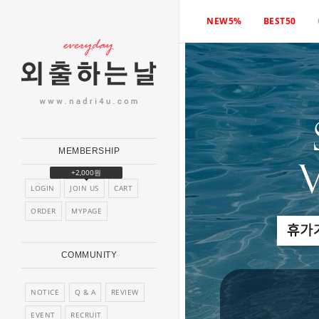
NEW5%
BEST50
MEMBERSHIP
+2,000원
LOGIN
JOIN US
CART
ORDER
MYPAGE
COMMUNITY
NOTICE
Q & A
REVIEW
EVENT
RECRUIT