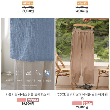
32,800원
43,200원
31,160원
41,040원
라플리츠 아이스 링클 블라우스 티
(COOL)초냉감소재 에어쿨 스판 배기 팬
츠
19,900원
29,800원