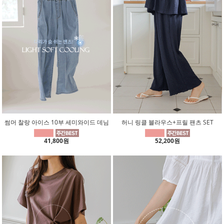
썸머 찰랑 아이스 10부 세미와이드 데님
허니 링클 블라우스+프릴 팬츠 SET
41,800원
52,200원