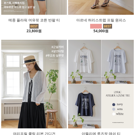
메종 플라워 여유핏 코튼 반팔 티
아르네 허리스트랩 프릴 원피스
23,800원
54,000원
여리프릴 쿨링 리본 가디건
아뜰리에 루즈핏 매쉬 티