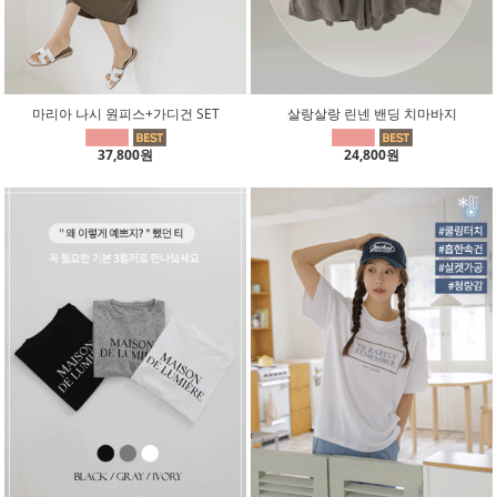
마리아 나시 원피스+가디건 SET
살랑살랑 린넨 밴딩 치마바지
37,800원
24,800원