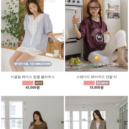
이끌림 레이스 링클 블라우스
스탠다드 레이어드 반팔 티
45,000원
18,800원