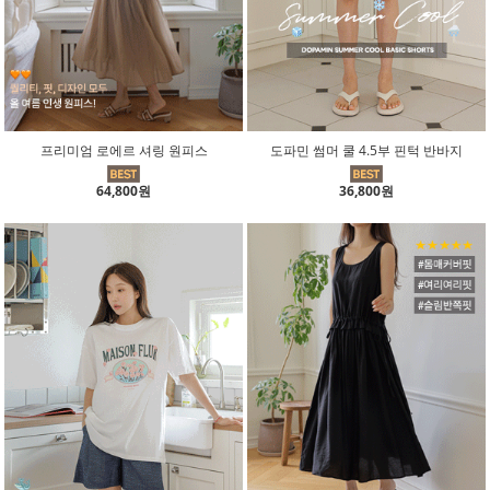
프리미엄 로에르 셔링 원피스
도파민 썸머 쿨 4.5부 핀턱 반바지
64,800원
36,800원