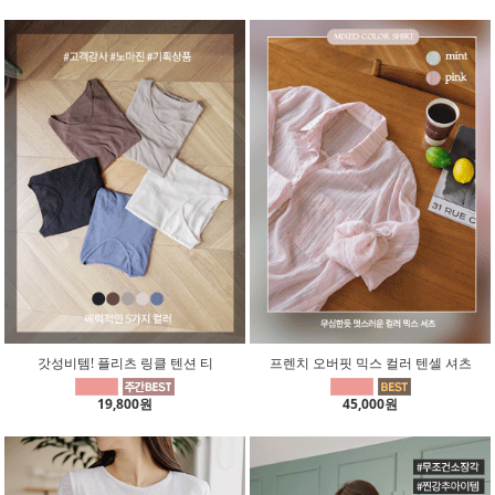
갓성비템! 플리츠 링클 텐션 티
프렌치 오버핏 믹스 컬러 텐셀 셔츠
19,800원
45,000원