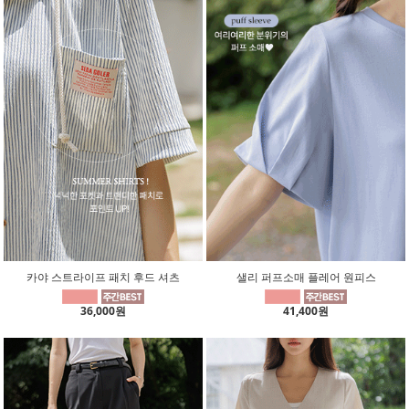
카야 스트라이프 패치 후드 셔츠
샐리 퍼프소매 플레어 원피스
36,000원
41,400원