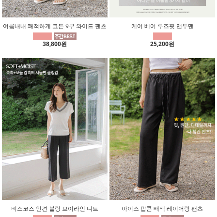
여름내내 쾌적하게 코튼 9부 와이드 팬츠
케어 베어 루즈핏 맨투맨
38,800원
25,200원
비스코스 인견 블링 브이라인 니트
아이스 팝콘 배색 레이어링 팬츠