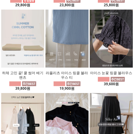
29,800원
23,800원
25,800원
하체 고민 끝! 쿨 썸머 배기
라플리츠 아이스 링클 블라
아이스 눈꽃 링클 블라우스
팬츠
우스 티
39,600원
39,800원
19,900원