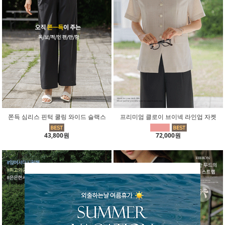
쫀득 심리스 핀턱 쿨링 와이드 슬랙스
프리미엄 클로이 브이넥 라인업 자켓
43,800원
72,000원