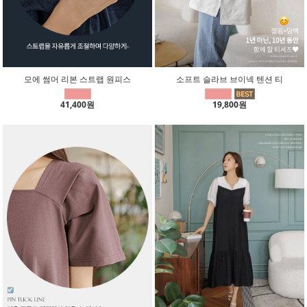
모에 썸머 리본 스트랩 원피스
소프트 슬라브 브이넥 텐션 티
41,400원
19,800원