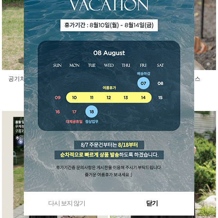
공기처럼 가벼운 소르베 시스루 조끼
블랑카 소매리본 프릴 원피스
50,400원
34,200원
다시 보지 않기
닫기