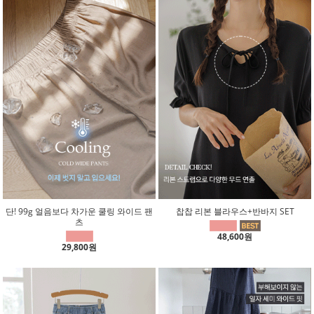
단! 99g 얼음보다 차가운 쿨링 와이드 팬
찹찹 리본 블라우스+반바지 SET
츠
48,600원
29,800원