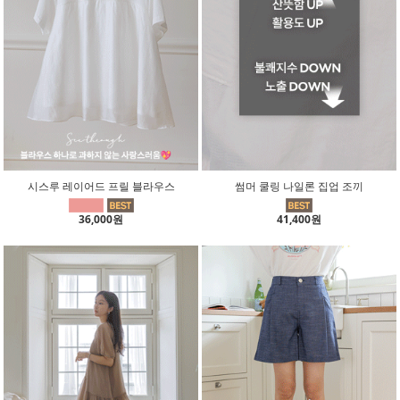
시스루 레이어드 프릴 블라우스
썸머 쿨링 나일론 집업 조끼
36,000원
41,400원