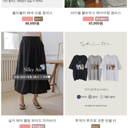
블리블리 배색 프릴 원피스
라미엘 블라우스 레이어링 원피스
48,600원
45,000원
실키 에어 쿨링 와이드 치마바지
투게더 루즈핏 코튼 반팔 티