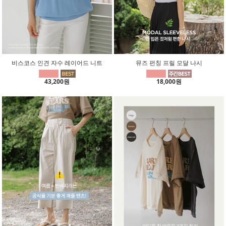
비스코스 인견 자수 레이어드 니트
뮤즈 펀칭 프릴 모달 나시
43,200원
18,000원