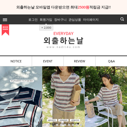
외출하는날 모바일앱 다운받으면 최대
2500원
적립금 지급!!
로그인
회원가입
장바구니
관심상품
마이페이지
+ 2,000
NOTICE
EVENT
REVIEW
Q&A