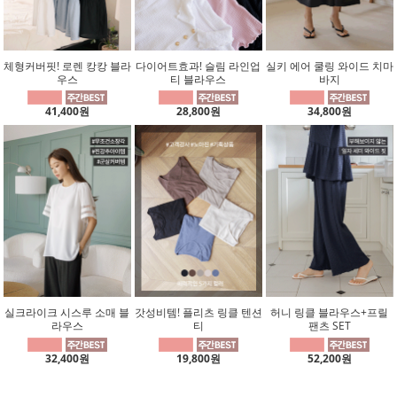
체형커버핏! 로렌 캉캉 블라
다이어트효과! 슬림 라인업
실키 에어 쿨링 와이드 치마
우스
티 블라우스
바지
41,400원
28,800원
34,800원
실크라이크 시스루 소매 블
갓성비템! 플리츠 링클 텐션
허니 링클 블라우스+프릴
라우스
티
팬츠 SET
32,400원
19,800원
52,200원