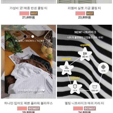
가성비 굿! 메종 린넨 쿨링 티
리멤버 실켓 가공 쿨링 티
21,600원
23,800원
하나만 입어도 예쁜 플라워 블라우스
멜팅 니트라이크 매쉬 카라 티
19,800원
24,800원