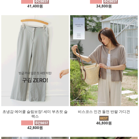
41,400원
34,800원
초냉감 에어쿨 슬림보장! 세미 부츠컷 슬
비스코스 인견 돌먼 반팔 가디건
랙스
46,800원
42,800원