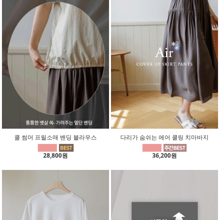
쿨 썸머 프릴소매 밴딩 블라우스
다리가 숨쉬는 에어 쿨링 치마바지
28,800원
36,200원