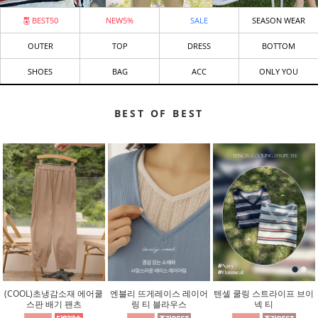
BEST50
NEW5%
SALE
SEASON WEAR
OUTER
TOP
DRESS
BOTTOM
SHOES
BAG
ACC
ONLY YOU
BEST OF BEST
(COOL)초냉감소재 에어쿨
엔블리 뜨게레이스 레이어
텐셀 쿨링 스트라이프 브이
스판 배기 팬츠
링 티 블라우스
넥 티