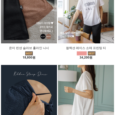
온미 린넨 슬라브 훌라인 나시
컬렉션 레이스 소매 프린팅 티
18,800원
34,200원