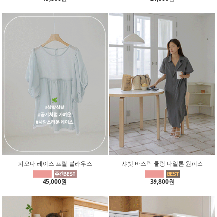
피오나 레이스 프릴 블라우스
샤벳 바스락 쿨링 나일론 원피스
45,000원
39,800원