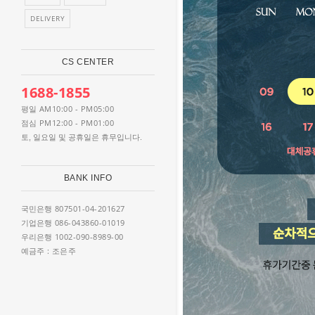
DELIVERY
CS CENTER
1688-1855
AM10:00 - PM05:00
평일
PM12:00 - PM01:00
점심
토, 일요일 및 공휴일은 휴무입니다.
BANK INFO
807501-04-201627
국민은행
086-043860-01019
기업은행
1002-090-8989-00
우리은행
: 조은주
예금주
WEEKLY BEST IT