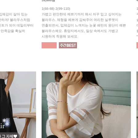
39,600원
1(66-88) 2(99-110)
! 입체감이 살아 있는
가볍고 편안한데 예쁘기까지 해서 자꾸 입고 싶어지는
안하게! 블라우스처럼
블라우스. 체형을 예쁘게 감싸주어 여리한 실루엣이
인트가 되어 데일리부터
연출되면서, 입체감이 느껴지는 눈꽃 패턴의 원단이 예쁜
의 만족감을 확실히
블라우스예요. 휴양지에서도, 일상 속에서도 가볍고
시원하게 착용해 보세요.
*