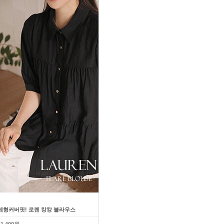
체형커버핏! 로렌 캉캉 블라우스
다이어트효과! 슬림 라인업 