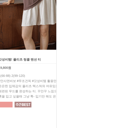
갓성비템! 플리츠 링클 텐션 티
허니 링클 블라우스+프릴 팬츠 
19,800원
52,200원
1(66-88) 2(99-120)
1(66-88) 2(99-110)
#안사면바보 #무조건픽 #갓성비템 활용만점 플리츠 티!
올 여름 SET 아이템 하나만 
은은한 입체감의 플리츠 텍스쳐와 여유있는 실루엣으로
네츄럴하게 잡힌 링클이 매력
세련된 무드를 완성하는 티. 꾸안꾸 느낌으로 은은한 포인트
감춰주는 세상 기특한 핏으로 한
룩을 입고 싶을때 그냥 툭- 입기만 해도 은은한 포인트 UP
쥔장무조건추천 #쥔장깔별소