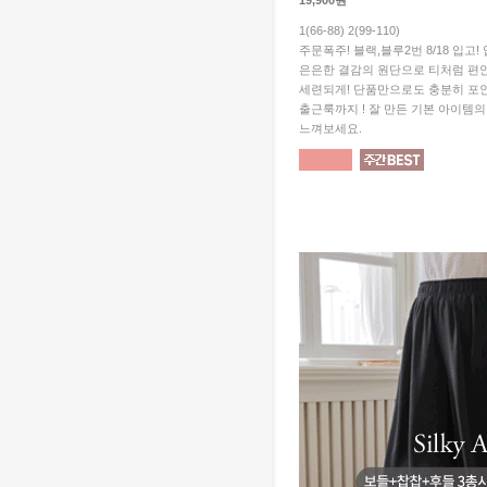
19,900원
1(66-88) 2(99-110)
주문폭주! 블랙,블루2번 8/18 입고
은은한 결감의 원단으로 티처럼 편
세련되게! 단품만으로도 충분히 포
출근룩까지 ! 잘 만든 기본 아이템
느껴보세요.