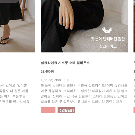
실크라이크 시스루 소매 블라우스
32,400원
1(66-88) 2(99-110)
색 없어요. 입어본
첫 눈에 반해버린 원단의 주인공 실크라이크! 이미 유명해도
 활용도 다 잡은 여름
너무 유명하죠! 크리미하고 실키한 터치감이 마치 리얼 실크
1등 바지! 후들후들
같아요. 심지어 구김 적은 링클프리 소재라 오랫동안 입어도
른 팬츠를 만나보세요!
실크를 입은 듯 실루엣이 유지되는 프리미엄 원단이예요.