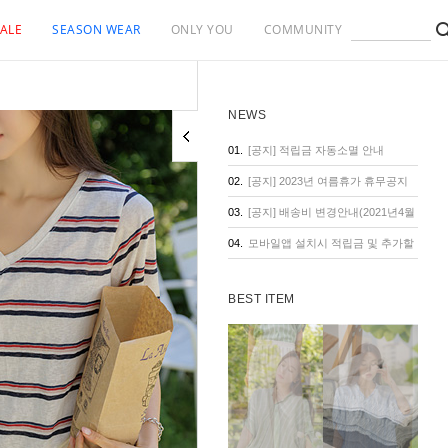
ALE
SEASON WEAR
ONLY YOU
COMMUNITY
NEWS
01.
[공지] 적립금 자동소멸 안내
02.
[공지] 2023년 여름휴가 휴무공지
03.
[공지] 배송비 변경안내(2021년4월
1일 기준)
04.
모바일앱 설치시 적립금 및 추가할
인 혜택
BEST ITEM