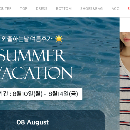
OUTER
TOP
DRESS
BOTTOM
SHOES&BAG
ACC
S