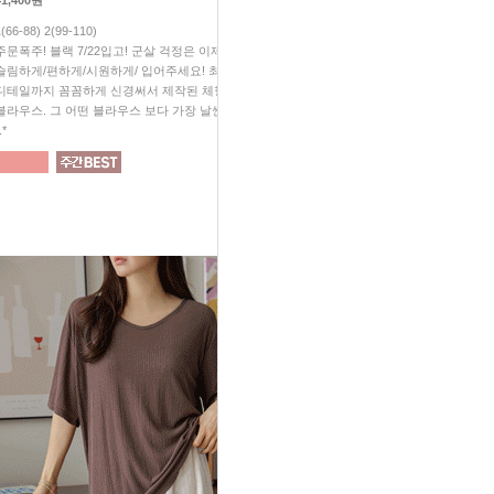
41,400원
28,800원
1(66-88) 2(99-110)
1(66-88) 2(99-110)
주문폭주! 블랙 7/22입고! 군살 걱정은 이제 그만^^ 예쁘게/
#무조건소장 #가성비대박 #놓치
슬림하게/편하게/시원하게/ 입어주세요! 최고의 원단! 작은
살 빠졌지? "소리 듣게 되실꺼예
디테일까지 꼼꼼하게 신경써서 제작된 체형 완벽커버
보이는 슬림 효과! 입체감이 
블라우스. 그 어떤 블라우스 보다 가장 날씬해 보일꺼예요
티처럼 편하게, 블라우스처럼 
.*