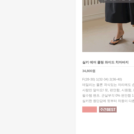
실키 에어 쿨링 와이드 치마바지
34,800원
F(28-30) 1(32-34) 2(36-40)
데일리는 물론 격식있는 자리에도 손
사람만 알아요! 핏, 편안함, 시원함,
필수템 팬츠. 군살부각 0% 편안함 
실키한 원단감에 핏부터 차원이 다