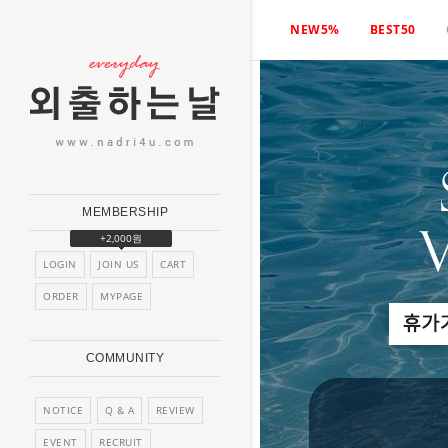
NEW5%
BEST50
MEMBERSHIP
+2,000원
LOGIN
JOIN US
CART
ORDER
MYPAGE
COMMUNITY
NOTICE
Q & A
REVIEW
EVENT
RECRUIT