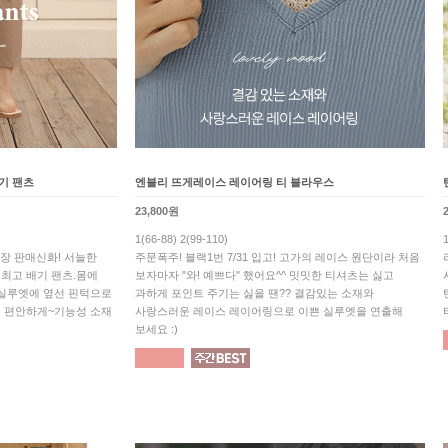
기 팬츠
엔블리 뜨게레이스 레이어링 티 블라우스
23,800원
1(66-88) 2(99-110)
만장 판매신화! 서늘한
주문폭주! 블랙1번 7/31 입고! 고가의 레이스 원단이라 처음
최고 배기 팬츠.몸에
보자마자 "와! 예쁘다" 했어요^^ 밋밋한 티셔츠는 싫고
 실루엣에 옆선 핀턱으로
과하게 포인트 주기는 싫을 땐?? 결감있는 소재와
 편안하게~기능성 소재
사랑스러운 레이스 레이어링으로 이쁜 실루엣을 연출해
보세요 :)