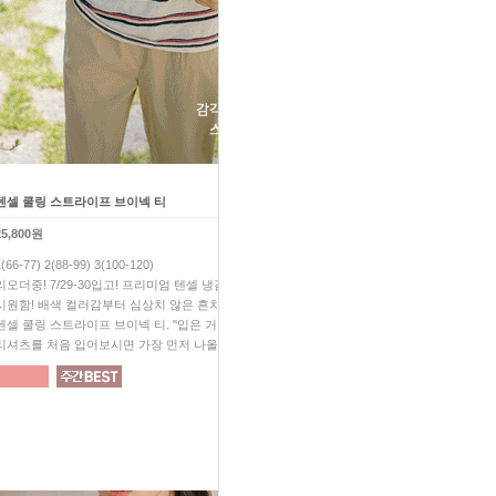
텐셀 쿨링 스트라이프 브이넥 티
하체 고민 끝! 쿨 썸머 배기 팬
25,800원
39,800원
1(66-77) 2(88-99) 3(100-120)
F(28-30) 1(32-34) 2(36-38)
리오더중! 7/29-30입고! 프리미엄 텐셀 냉감 소재! 극강의
24시간내내 산뜻하고 시원한 
시원함! 배색 컬러감부터 심상치 않은 흔치 않는 색감의
극강의 편안함은 기본! 입는 순
텐셀 쿨링 스트라이프 브이넥 티. "입은 거 맞아...?" 아마 요
핏! 착용감까지 완벽한 10점 만
티셔츠를 처음 입어보시면 가장 먼저 나올 말일거예요.
없어서는 안될 꼭 필요한 팬츠!