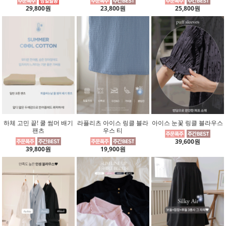
29,800원
23,800원
25,800원
하체 고민 끝! 쿨 썸머 배기
라플리츠 아이스 링클 블라
아이스 눈꽃 링클 블라우스
팬츠
우스 티
39,600원
39,800원
19,900원