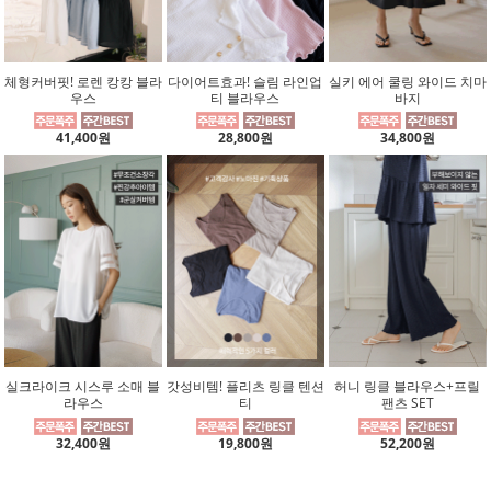
체형커버핏! 로렌 캉캉 블라
다이어트효과! 슬림 라인업
실키 에어 쿨링 와이드 치마
우스
티 블라우스
바지
41,400원
28,800원
34,800원
실크라이크 시스루 소매 블
갓성비템! 플리츠 링클 텐션
허니 링클 블라우스+프릴
라우스
티
팬츠 SET
32,400원
19,800원
52,200원