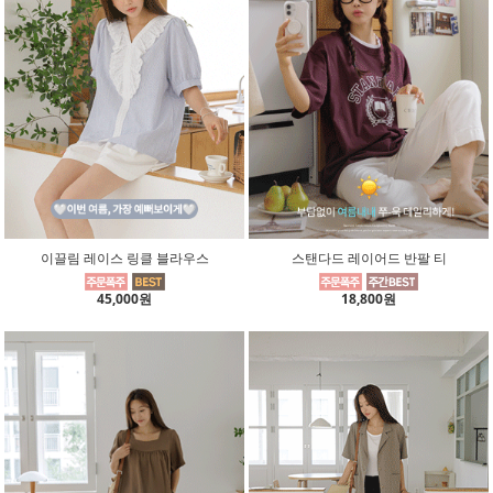
이끌림 레이스 링클 블라우스
스탠다드 레이어드 반팔 티
45,000원
18,800원