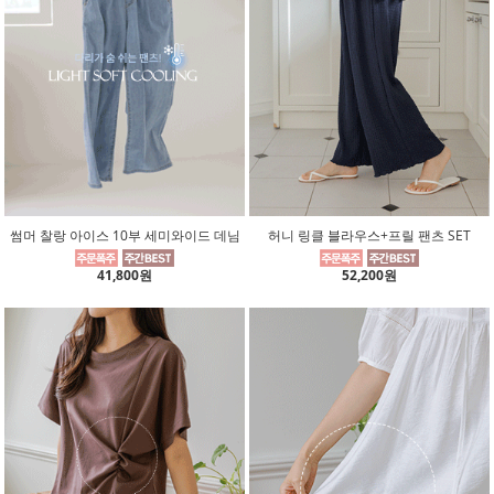
썸머 찰랑 아이스 10부 세미와이드 데님
허니 링클 블라우스+프릴 팬츠 SET
41,800원
52,200원