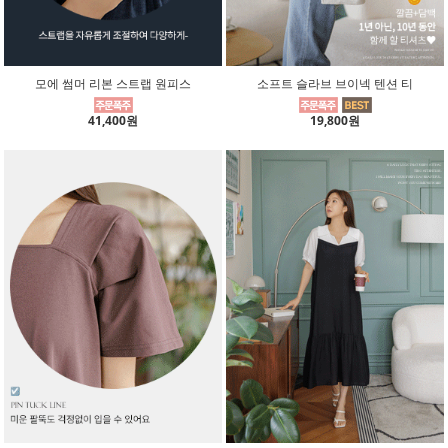
모에 썸머 리본 스트랩 원피스
소프트 슬라브 브이넥 텐션 티
41,400원
19,800원