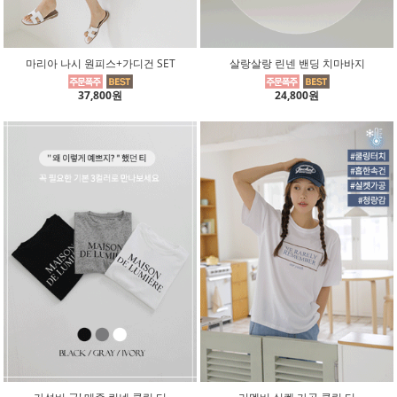
마리아 나시 원피스+가디건 SET
살랑살랑 린넨 밴딩 치마바지
37,800원
24,800원