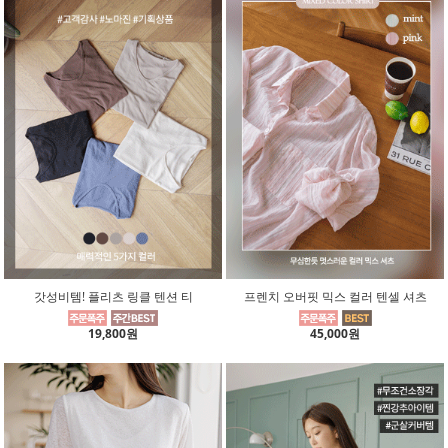
갓성비템! 플리츠 링클 텐션 티
프렌치 오버핏 믹스 컬러 텐셀 셔츠
19,800원
45,000원