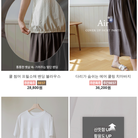
쿨 썸머 프릴소매 밴딩 블라우스
다리가 숨쉬는 에어 쿨링 치마바지
28,800원
36,200원