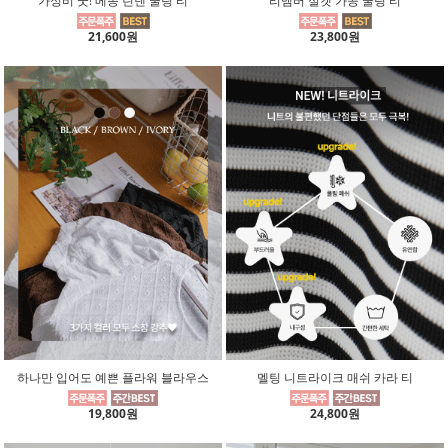
가성비 굿! 메종 린넨 쿨링 티
리멤버 실켓 가공 쿨링 티
21,600원
23,800원
하나만 입어도 예쁜 플라워 블라우스
멜팅 니트라이크 매쉬 카라 티
19,800원
24,800원