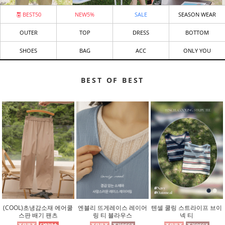
BEST50
NEW5%
SALE
SEASON WEAR
OUTER
TOP
DRESS
BOTTOM
SHOES
BAG
ACC
ONLY YOU
BEST OF BEST
(COOL)초냉감소재 에어쿨
엔블리 뜨게레이스 레이어
텐셀 쿨링 스트라이프 브이
스판 배기 팬츠
링 티 블라우스
넥 티