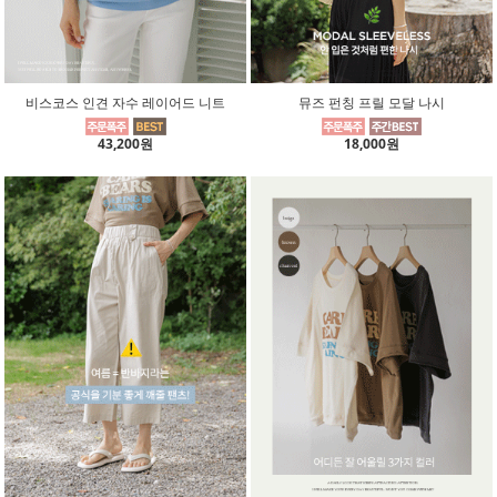
비스코스 인견 자수 레이어드 니트
뮤즈 펀칭 프릴 모달 나시
43,200원
18,000원