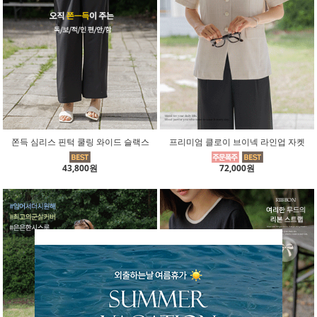
쫀득 심리스 핀턱 쿨링 와이드 슬랙스
프리미엄 클로이 브이넥 라인업 자켓
43,800원
72,000원