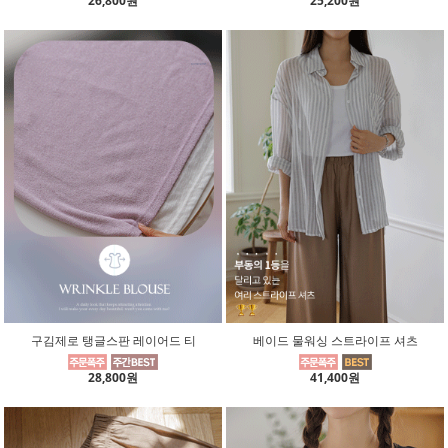
26,800원
25,200원
구김제로 탱글스판 레이어드 티
베이드 물워싱 스트라이프 셔츠
28,800원
41,400원