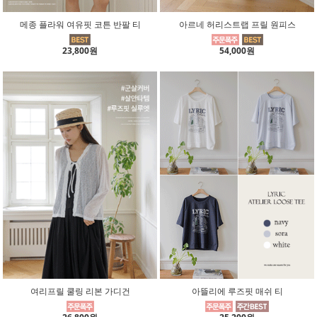
메종 플라워 여유핏 코튼 반팔 티
아르네 허리스트랩 프릴 원피스
23,800원
54,000원
여리프릴 쿨링 리본 가디건
아뜰리에 루즈핏 매쉬 티