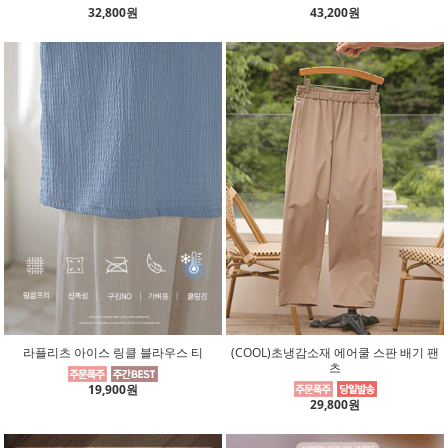
32,800원
43,200원
라플리츠 아이스 링클 블라우스 티
(COOL)초냉감소재 에어쿨 스판 배기 팬
츠
19,900원
29,800원