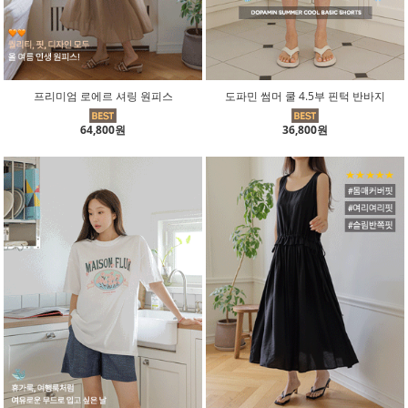
프리미엄 로에르 셔링 원피스
도파민 썸머 쿨 4.5부 핀턱 반바지
64,800원
36,800원