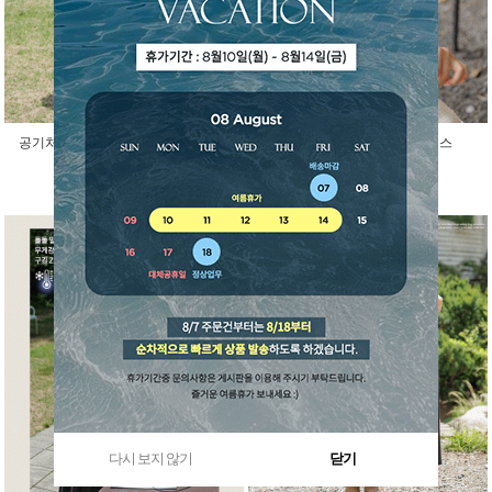
공기처럼 가벼운 소르베 시스루 조끼
블랑카 소매리본 프릴 원피스
50,400원
34,200원
다시 보지 않기
닫기