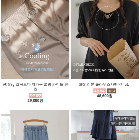
단! 99g 얼음보다 차가운 쿨링 와이드 팬
찹찹 리본 블라우스+반바지 SET
츠
48,600원
29,800원