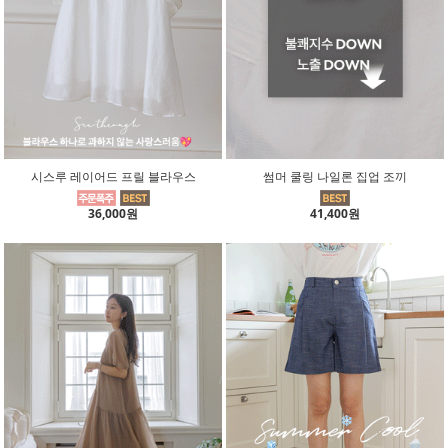
시스루 레이어드 프릴 블라우스
썸머 쿨링 나일론 집업 조끼
36,000원
41,400원