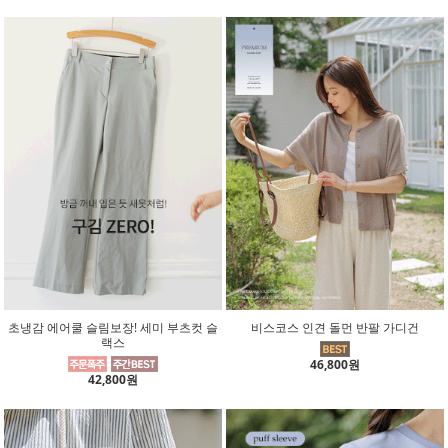
초냉감 에어쿨 슬림보장! 세미 부츠컷 슬
비스코스 인견 돌먼 반팔 가디건
랙스
46,800원
42,800원