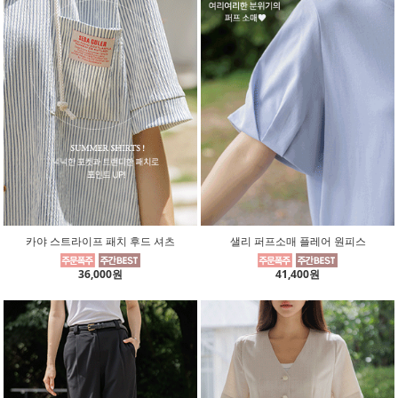
카야 스트라이프 패치 후드 셔츠
샐리 퍼프소매 플레어 원피스
36,000원
41,400원