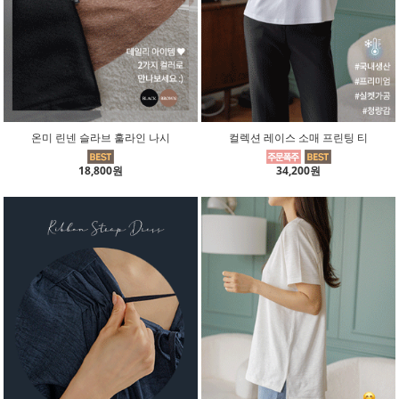
온미 린넨 슬라브 훌라인 나시
컬렉션 레이스 소매 프린팅 티
18,800원
34,200원