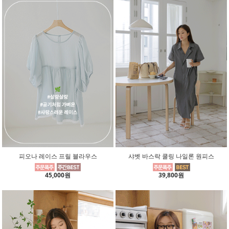
피오나 레이스 프릴 블라우스
샤벳 바스락 쿨링 나일론 원피스
45,000원
39,800원