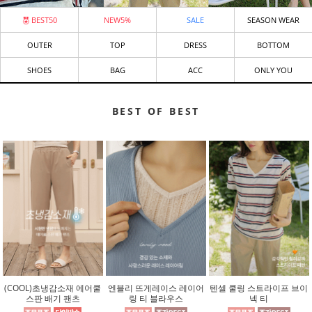
BEST50
NEW5%
SALE
SEASON WEAR
OUTER
TOP
DRESS
BOTTOM
SHOES
BAG
ACC
ONLY YOU
BEST OF BEST
(COOL)초냉감소재 에어쿨
엔블리 뜨게레이스 레이어
텐셀 쿨링 스트라이프 브이
스판 배기 팬츠
링 티 블라우스
넥 티