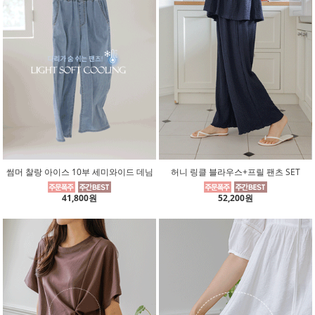
썸머 찰랑 아이스 10부 세미와이드 데님
허니 링클 블라우스+프릴 팬츠 SET
41,800원
52,200원