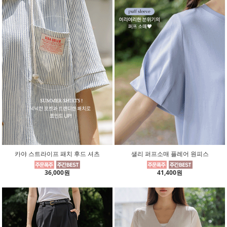
카야 스트라이프 패치 후드 셔츠
샐리 퍼프소매 플레어 원피스
36,000원
41,400원