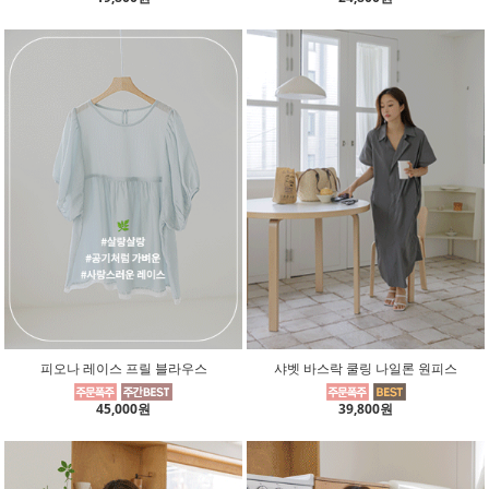
피오나 레이스 프릴 블라우스
샤벳 바스락 쿨링 나일론 원피스
45,000원
39,800원