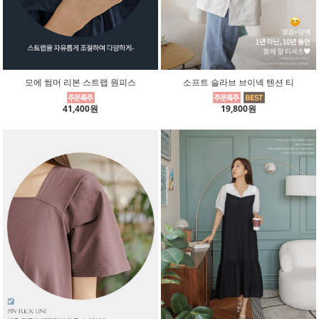
모에 썸머 리본 스트랩 원피스
소프트 슬라브 브이넥 텐션 티
41,400원
19,800원