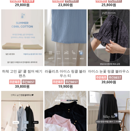
29,800원
23,800원
25,800원
하체 고민 끝! 쿨 썸머 배기
라플리츠 아이스 링클 블라
아이스 눈꽃 링클 블라우스
팬츠
우스 티
39,600원
39,800원
19,900원