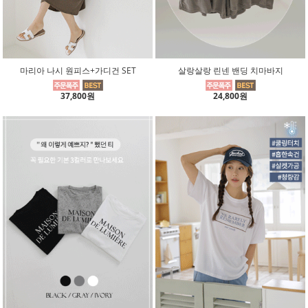
마리아 나시 원피스+가디건 SET
살랑살랑 린넨 밴딩 치마바지
37,800원
24,800원