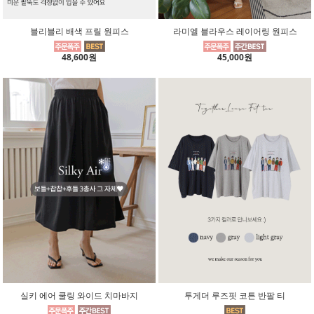
블리블리 배색 프릴 원피스
라미엘 블라우스 레이어링 원피스
48,600원
45,000원
실키 에어 쿨링 와이드 치마바지
투게더 루즈핏 코튼 반팔 티