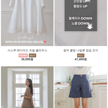
시스루 레이어드 프릴 블라우스
썸머 쿨링 나일론 집업 조끼
36,000원
41,400원