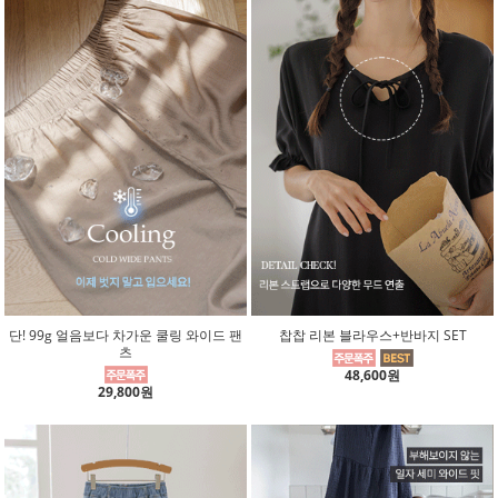
단! 99g 얼음보다 차가운 쿨링 와이드 팬
찹찹 리본 블라우스+반바지 SET
츠
48,600원
29,800원