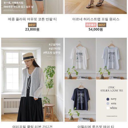
메종 플라워 여유핏 코튼 반팔 티
아르네 허리스트랩 프릴 원피스
23,800원
54,000원
여리프릴 쿨링 리본 가디건
아뜰리에 루즈핏 매쉬 티