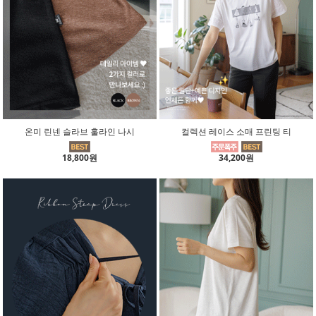
온미 린넨 슬라브 훌라인 나시
컬렉션 레이스 소매 프린팅 티
18,800원
34,200원