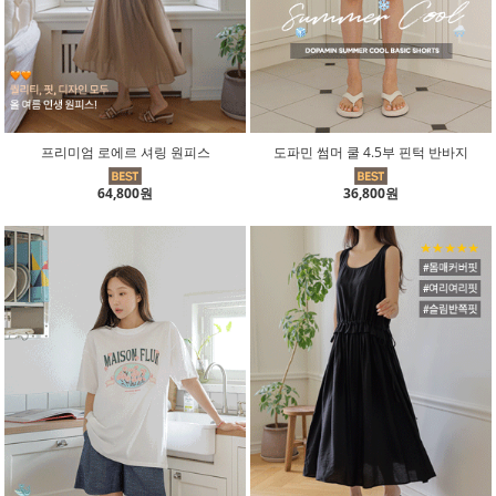
프리미엄 로에르 셔링 원피스
도파민 썸머 쿨 4.5부 핀턱 반바지
64,800원
36,800원