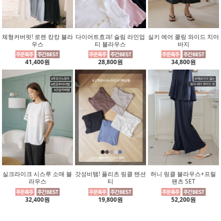
체형커버핏! 로렌 캉캉 블라
다이어트효과! 슬림 라인업
실키 에어 쿨링 와이드 치마
우스
티 블라우스
바지
41,400원
28,800원
34,800원
실크라이크 시스루 소매 블
갓성비템! 플리츠 링클 텐션
허니 링클 블라우스+프릴
라우스
티
팬츠 SET
32,400원
19,800원
52,200원