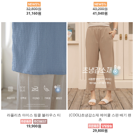
32,800원
43,200원
31,160원
41,040원
라플리츠 아이스 링클 블라우스 티
(COOL)초냉감소재 에어쿨 스판 배기 팬
츠
19,900원
29,800원