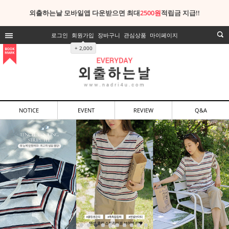
외출하는날 모바일앱 다운받으면 최대
2500원
적립금 지급!!
로그인
회원가입
장바구니
관심상품
마이페이지
+ 2,000
NOTICE
EVENT
REVIEW
Q&A