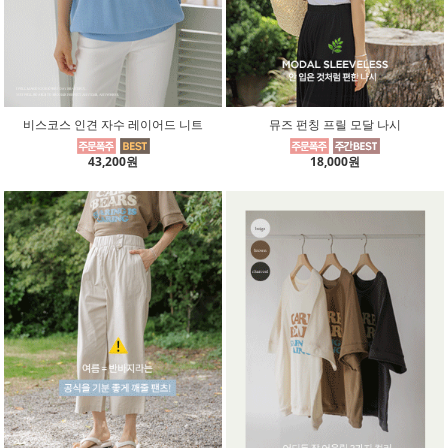
비스코스 인견 자수 레이어드 니트
뮤즈 펀칭 프릴 모달 나시
43,200원
18,000원