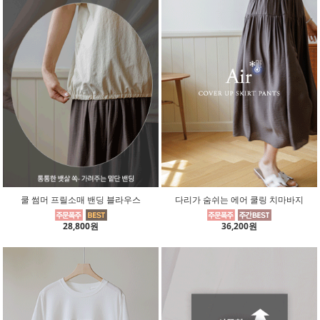
쿨 썸머 프릴소매 밴딩 블라우스
다리가 숨쉬는 에어 쿨링 치마바지
28,800원
36,200원