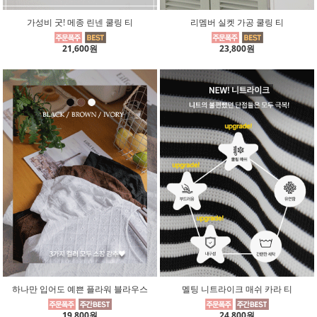
가성비 굿! 메종 린넨 쿨링 티
리멤버 실켓 가공 쿨링 티
21,600원
23,800원
하나만 입어도 예쁜 플라워 블라우스
멜팅 니트라이크 매쉬 카라 티
19,800원
24,800원