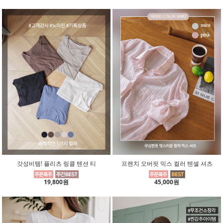
갓성비템! 플리츠 링클 텐션 티
프렌치 오버핏 믹스 컬러 텐셀 셔츠
19,800원
45,000원