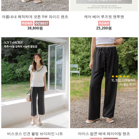
여름내내 쾌적하게 코튼 9부 와이드 팬츠
케어 베어 루즈핏 맨투맨
38,800원
25,200원
비스코스 인견 블링 브이라인 니트
아이스 팝콘 배색 레이어링 팬츠