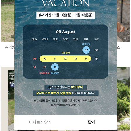
공기처럼 가벼운 소르베 시스루 조끼
블랑카 소매리본 프릴 원피스
50,400원
34,200원
다시 보지 않기
닫기