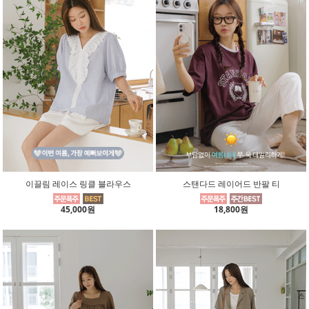
이끌림 레이스 링클 블라우스
스탠다드 레이어드 반팔 티
45,000원
18,800원