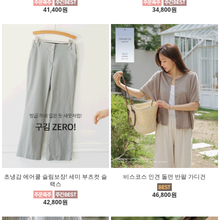
41,400원
34,800원
초냉감 에어쿨 슬림보장! 세미 부츠컷 슬
비스코스 인견 돌먼 반팔 가디건
랙스
46,800원
42,800원