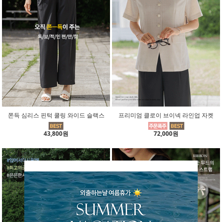
쫀득 심리스 핀턱 쿨링 와이드 슬랙스
프리미엄 클로이 브이넥 라인업 자켓
43,800원
72,000원