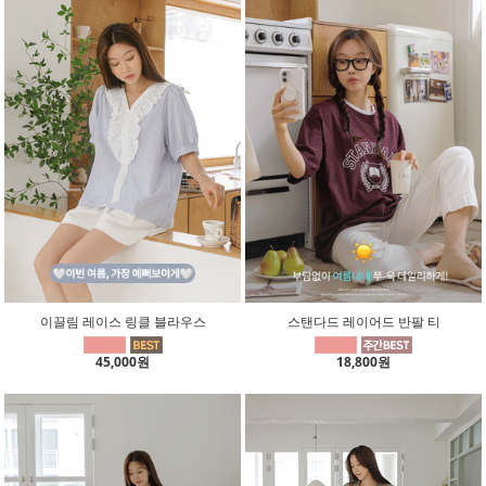
이끌림 레이스 링클 블라우스
스탠다드 레이어드 반팔 티
45,000원
18,800원