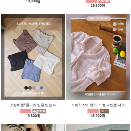
19,900원
29,800원
갓성비템! 플리츠 링클 텐션 티
프렌치 오버핏 믹스 컬러 텐셀 셔츠
19,800원
45,000원