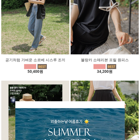
공기처럼 가벼운 소르베 시스루 조끼
블랑카 소매리본 프릴 원피스
50,400원
34,200원