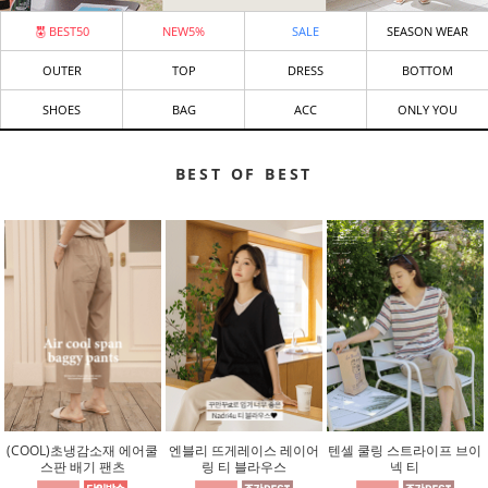
BEST50
NEW5%
SALE
SEASON WEAR
OUTER
TOP
DRESS
BOTTOM
SHOES
BAG
ACC
ONLY YOU
BEST OF BEST
(COOL)초냉감소재 에어쿨
엔블리 뜨게레이스 레이어
텐셀 쿨링 스트라이프 브이
스판 배기 팬츠
링 티 블라우스
넥 티