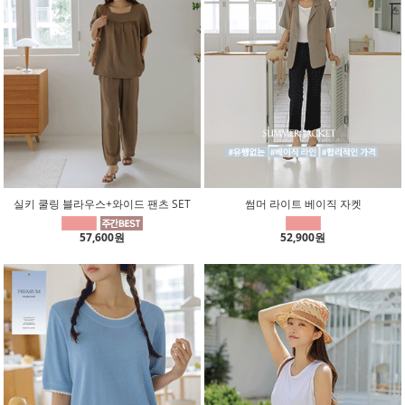
실키 쿨링 블라우스+와이드 팬츠 SET
썸머 라이트 베이직 자켓
57,600원
52,900원