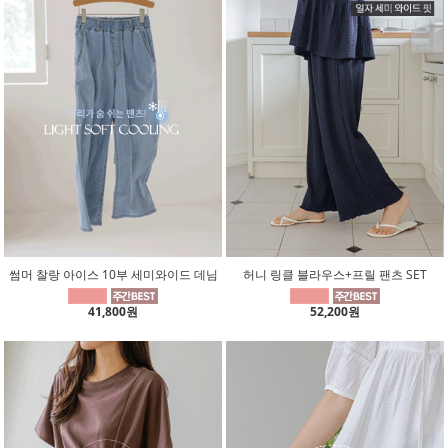
썸머 찰랑 아이스 10부 세미와이드 데님
허니 링클 블라우스+프릴 팬츠 SET
41,800원
52,200원