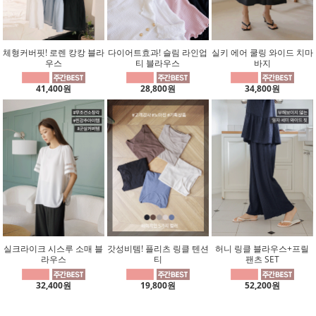
체형커버핏! 로렌 캉캉 블라
다이어트효과! 슬림 라인업
실키 에어 쿨링 와이드 치마
우스
티 블라우스
바지
41,400원
28,800원
34,800원
실크라이크 시스루 소매 블
갓성비템! 플리츠 링클 텐션
허니 링클 블라우스+프릴
라우스
티
팬츠 SET
32,400원
19,800원
52,200원