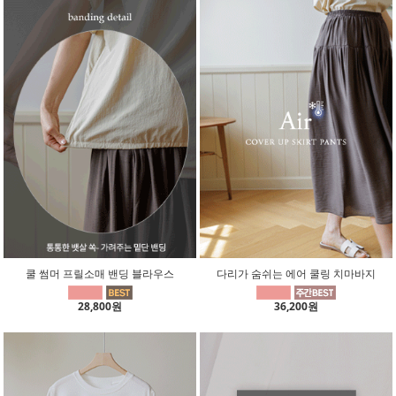
쿨 썸머 프릴소매 밴딩 블라우스
다리가 숨쉬는 에어 쿨링 치마바지
28,800원
36,200원