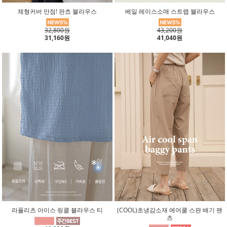
체형커버 만점! 판쵸 블라우스
베일 레이스소매 스트랩 블라우스
32,800원
43,200원
31,160원
41,040원
라플리츠 아이스 링클 블라우스 티
(COOL)초냉감소재 에어쿨 스판 배기 팬
츠