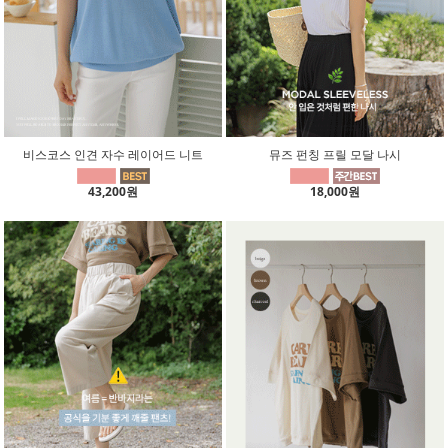
비스코스 인견 자수 레이어드 니트
뮤즈 펀칭 프릴 모달 나시
43,200원
18,000원