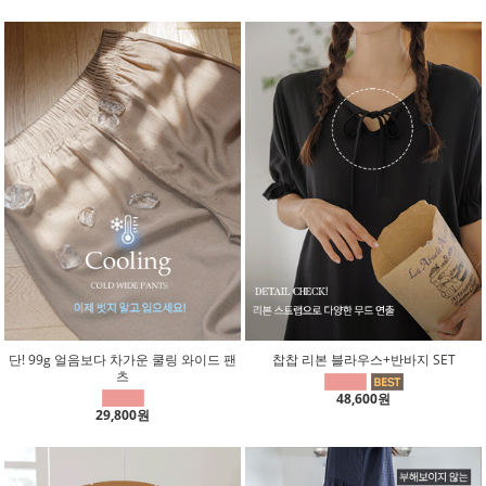
단! 99g 얼음보다 차가운 쿨링 와이드 팬
찹찹 리본 블라우스+반바지 SET
츠
48,600원
29,800원