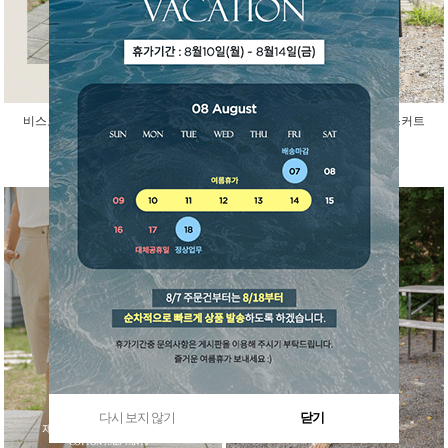
비스코스 인견 아이스 반팔 가디건
걸을때마다 예쁜 말랑 밴딩 스커트
45,000원
29,800원
다시 보지 않기
닫기