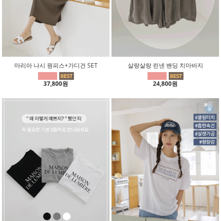
마리아 나시 원피스+가디건 SET
살랑살랑 린넨 밴딩 치마바지
37,800원
24,800원