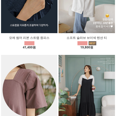
모에 썸머 리본 스트랩 원피스
소프트 슬라브 브이넥 텐션 티
41,400원
19,800원