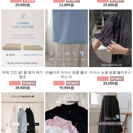
29,800원
23,800원
25,800원
하체 고민 끝! 쿨 썸머 배기
라플리츠 아이스 링클 블라
아이스 눈꽃 링클 블라우스
팬츠
우스 티
39,600원
39,800원
19,900원