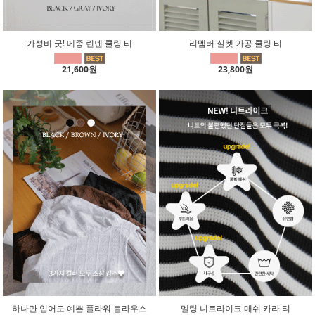
가성비 굿! 메종 린넨 쿨링 티
리멤버 실켓 가공 쿨링 티
21,600원
23,800원
하나만 입어도 예쁜 플라워 블라우스
멜팅 니트라이크 매쉬 카라 티