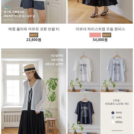
메종 플라워 여유핏 코튼 반팔 티
아르네 허리스트랩 프릴 원피스
23,800원
54,000원