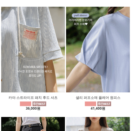
카야 스트라이프 패치 후드 셔츠
샐리 퍼프소매 플레어 원피스
36,000원
41,400원