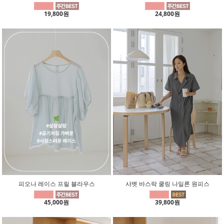
19,800원
24,800원
피오나 레이스 프릴 블라우스
샤벳 바스락 쿨링 나일론 원피스
45,000원
39,800원