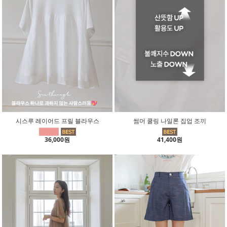
시스루 레이어드 프릴 블라우스
썸머 쿨링 나일론 집업 조끼
36,000원
41,400원