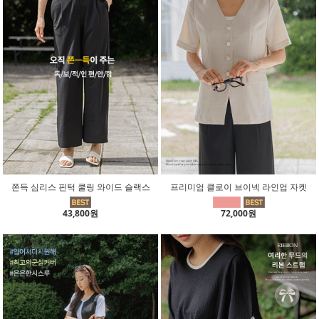
쫀득 심리스 핀턱 쿨링 와이드 슬랙스
프리미엄 클로이 브이넥 라인업 자켓
43,800원
72,000원