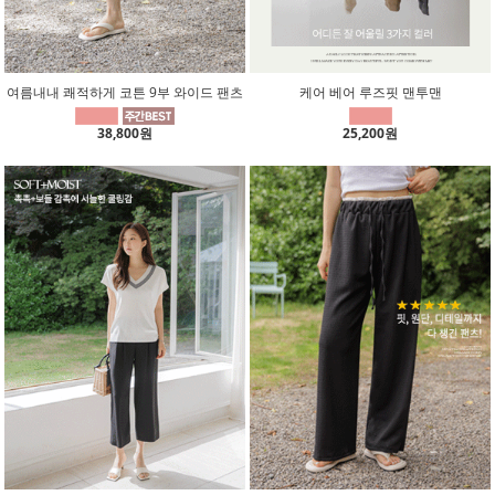
여름내내 쾌적하게 코튼 9부 와이드 팬츠
케어 베어 루즈핏 맨투맨
38,800원
25,200원