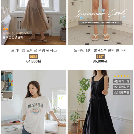
프리미엄 로에르 셔링 원피스
도파민 썸머 쿨 4.5부 핀턱 반바지
64,800원
36,800원