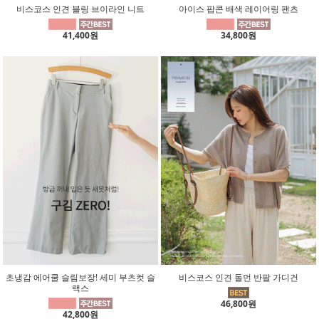
비스코스 인견 블링 브이라인 니트
아이스 팝콘 배색 레이어링 팬츠
41,400원
34,800원
초냉감 에어쿨 슬림보장! 세미 부츠컷 슬
비스코스 인견 돌먼 반팔 가디건
랙스
46,800원
42,800원