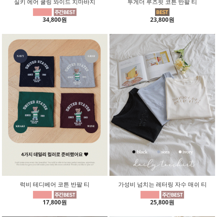
실키 에어 쿨링 와이드 치마바지
투게더 루즈핏 코튼 반팔 티
34,800원
23,800원
럭비 테디베어 코튼 반팔 티
가성비 넘치는 레터링 자수 매쉬 티
17,800원
25,800원