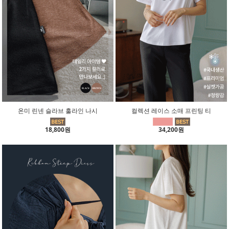
온미 린넨 슬라브 훌라인 나시
컬렉션 레이스 소매 프린팅 티
18,800원
34,200원