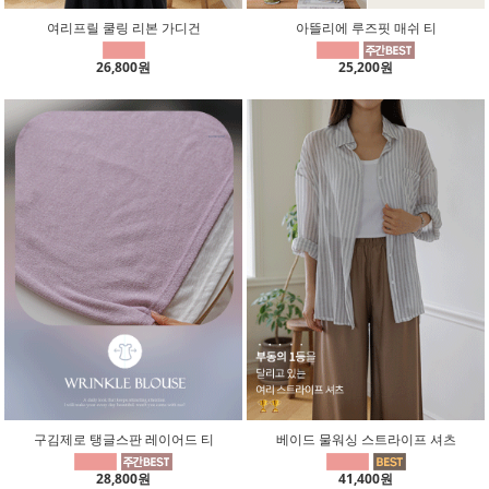
여리프릴 쿨링 리본 가디건
아뜰리에 루즈핏 매쉬 티
26,800원
25,200원
구김제로 탱글스판 레이어드 티
베이드 물워싱 스트라이프 셔츠
28,800원
41,400원