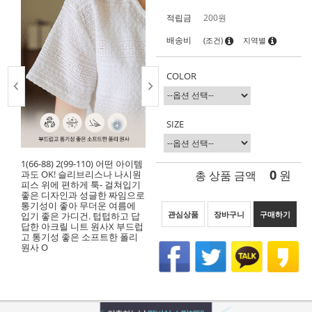
적립금
200원
배송비
(조건)
지역별
COLOR
SIZE
1(66-88) 2(99-110) 어떤 아이템
0
총 상품 금액
원
과도 OK! 슬리브리스나 나시원
피스 위에 편하게 툭- 걸쳐입기
좋은 디자인과 성글한 짜임으로
통기성이 좋아 무더운 여름에
관심상품
장바구니
구매하기
입기 좋은 가디건. 텁텁하고 답
답한 아크릴 니트 원사X 부드럽
고 통기성 좋은 소프트한 폴리
원사 O