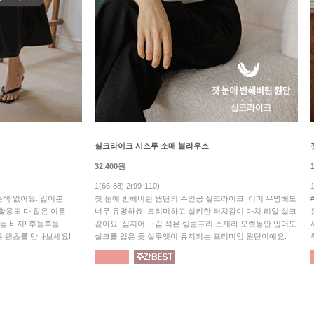
실크라이크 시스루 소매 블라우스
32,400원
1(66-88) 2(99-110)
색 없어요. 입어본
첫 눈에 반해버린 원단의 주인공 실크라이크! 이미 유명해도
 활용도 다 잡은 여름
너무 유명하죠! 크리미하고 실키한 터치감이 마치 리얼 실크
1등 바지! 후들후들
같아요. 심지어 구김 적은 링클프리 소재라 오랫동안 입어도
른 팬츠를 만나보세요!
실크를 입은 듯 실루엣이 유지되는 프리미엄 원단이예요.