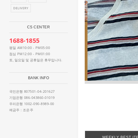
DELIVERY
CS CENTER
1688-1855
AM10:00 - PM05:00
평일
PM12:00 - PM01:00
점심
토, 일요일 및 공휴일은 휴무입니다.
BANK INFO
807501-04-201627
국민은행
086-043860-01019
기업은행
1002-090-8989-00
우리은행
: 조은주
예금주
WEEKLY BEST IT