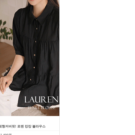
체형커버핏! 로렌 캉캉 블라우스
다이어트효과! 슬림 라인업 