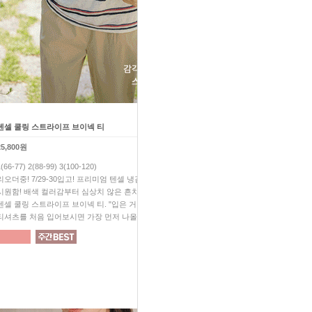
텐셀 쿨링 스트라이프 브이넥 티
하체 고민 끝! 쿨 썸머 배기 팬
25,800원
39,800원
1(66-77) 2(88-99) 3(100-120)
F(28-30) 1(32-34) 2(36-38)
리오더중! 7/29-30입고! 프리미엄 텐셀 냉감 소재! 극강의
24시간내내 산뜻하고 시원한 
시원함! 배색 컬러감부터 심상치 않은 흔치 않는 색감의
극강의 편안함은 기본! 입는 순
텐셀 쿨링 스트라이프 브이넥 티. "입은 거 맞아...?" 아마 요
핏! 착용감까지 완벽한 10점 만
티셔츠를 처음 입어보시면 가장 먼저 나올 말일거예요.
없어서는 안될 꼭 필요한 팬츠!