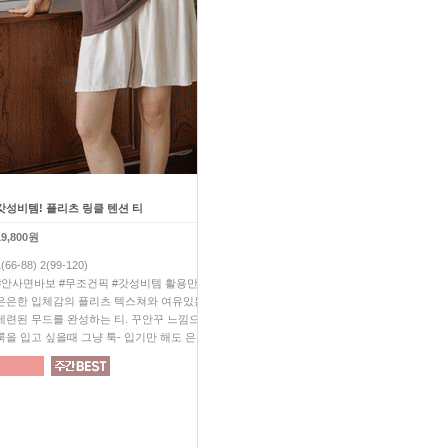
갓성비템! 플리츠 링클 텐션 티
허니 링클 블라우스+프릴 팬츠 
19,800원
52,200원
1(66-88) 2(99-120)
1(66-88) 2(99-110)
#안사면바보 #무조건픽 #갓성비템 활용만점 플리츠 티!
올 여름 SET 아이템 하나만 
은은한 입체감의 플리츠 텍스쳐와 여유있는 실루엣으로
네츄럴하게 잡힌 링클이 매력
세련된 무드를 완성하는 티. 꾸안꾸 느낌으로 은은한 포인트
감춰주는 세상 기특한 핏으로 한
룩을 입고 싶을때 그냥 툭- 입기만 해도 은은한 포인트 UP
쥔장무조건추천 #쥔장깔별소