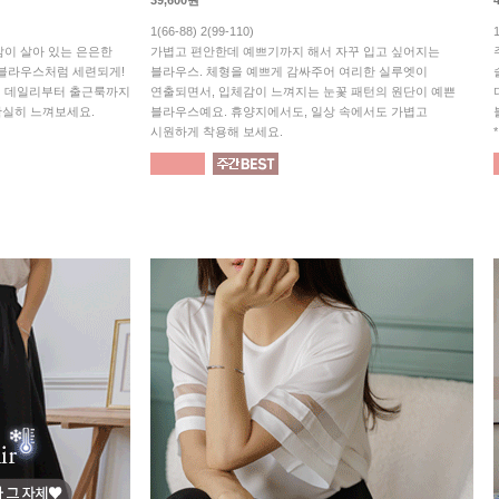
39,600원
1(66-88) 2(99-110)
체감이 살아 있는 은은한
가볍고 편안한데 예쁘기까지 해서 자꾸 입고 싶어지는
 블라우스처럼 세련되게!
블라우스. 체형을 예쁘게 감싸주어 여리한 실루엣이
어 데일리부터 출근룩까지
연출되면서, 입체감이 느껴지는 눈꽃 패턴의 원단이 예쁜
확실히 느껴보세요.
블라우스예요. 휴양지에서도, 일상 속에서도 가볍고
시원하게 착용해 보세요.
*