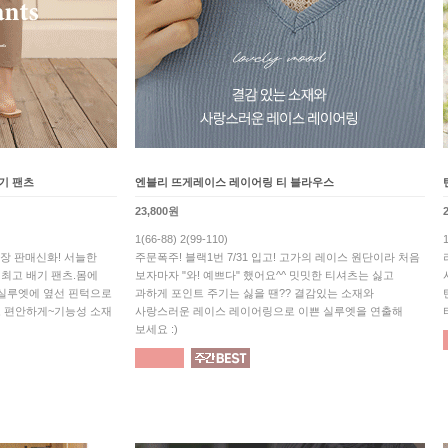
기 팬츠
엔블리 뜨게레이스 레이어링 티 블라우스
23,800원
1(66-88) 2(99-110)
만장 판매신화! 서늘한
주문폭주! 블랙1번 7/31 입고! 고가의 레이스 원단이라 처음
최고 배기 팬츠.몸에
보자마자 "와! 예쁘다" 했어요^^ 밋밋한 티셔츠는 싫고
 실루엣에 옆선 핀턱으로
과하게 포인트 주기는 싫을 땐?? 결감있는 소재와
 편안하게~기능성 소재
사랑스러운 레이스 레이어링으로 이쁜 실루엣을 연출해
보세요 :)