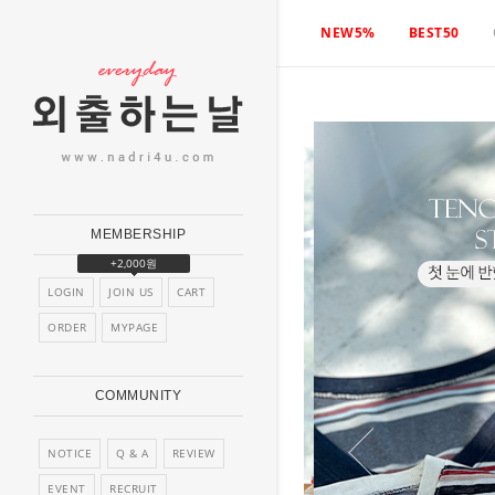
NEW5%
BEST50
MEMBERSHIP
+2,000원
LOGIN
JOIN US
CART
ORDER
MYPAGE
COMMUNITY
NOTICE
Q & A
REVIEW
EVENT
RECRUIT