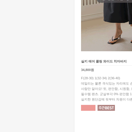
실키 에어 쿨링 와이드 치마바지
34,800원
F(28-30) 1(32-34) 2(36-40)
데일리는 물론 격식있는 자리에도 손
사람만 알아요! 핏, 편안함, 시원함,
필수템 팬츠. 군살부각 0% 편안함 
실키한 원단감에 핏부터 차원이 다