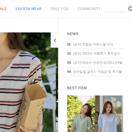
ALE
SEASON WEAR
ONLY YOU
COMMUNITY
NEWS
01.
[공지] 적립금 자동소멸 안내
02.
[공지] 2023년 여름휴가 휴무공지
03.
[공지] 배송비 변경안내(2021년4월
1일 기준)
04.
모바일앱 설치시 적립금 및 추가할
인 혜택
BEST ITEM