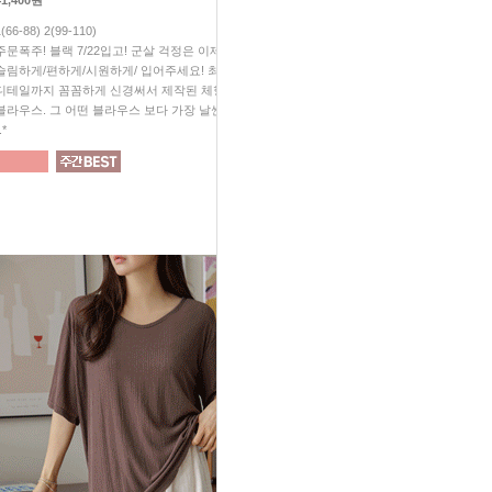
41,400원
28,800원
1(66-88) 2(99-110)
1(66-88) 2(99-110)
주문폭주! 블랙 7/22입고! 군살 걱정은 이제 그만^^ 예쁘게/
#무조건소장 #가성비대박 #놓치
슬림하게/편하게/시원하게/ 입어주세요! 최고의 원단! 작은
살 빠졌지? "소리 듣게 되실꺼예
디테일까지 꼼꼼하게 신경써서 제작된 체형 완벽커버
보이는 슬림 효과! 입체감이 
블라우스. 그 어떤 블라우스 보다 가장 날씬해 보일꺼예요
티처럼 편하게, 블라우스처럼 
.*