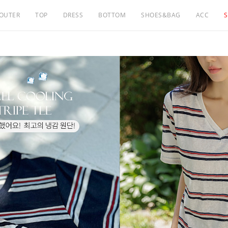
OUTER
TOP
DRESS
BOTTOM
SHOES&BAG
ACC
S