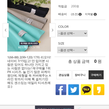
적립금
200원
배송비
(조건)
지역별
COLOR
SIZE
1(66-88) 2(99-120) 17차 리오더!
0
총 상품 금액
원
네이비 7/15입고! 안 입어본 사
람은 있어도 하나만 가지고 있
는 사람은 없다는! 재구매율 1위
PK 시리즈. 늘 인기 많은 피케이
관심상품
장바구니
구매하기
원단에, 체형을 쏙 커버해주는 A
라인 핏까지 더해 툭 걸치기만
해도 센스있는 데일리 티셔츠예
요:)