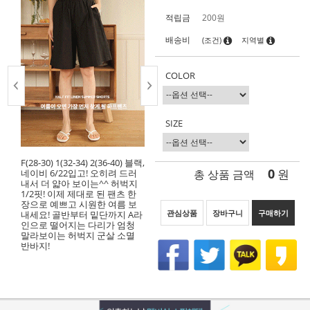
적립금
200원
배송비
(조건)
지역별
COLOR
SIZE
F(28-30) 1(32-34) 2(36-40) 블랙,
0
총 상품 금액
원
네이비 6/22입고! 오히려 드러
내서 더 얇아 보이는^^ 허벅지
1/2핏! 이제 제대로 된 팬츠 한
장으로 예쁘고 시원한 여름 보
관심상품
장바구니
구매하기
내세요! 골반부터 밑단까지 A라
인으로 떨어지는 다리가 엄청
말라보이는 허벅지 군살 소멸
반바지!