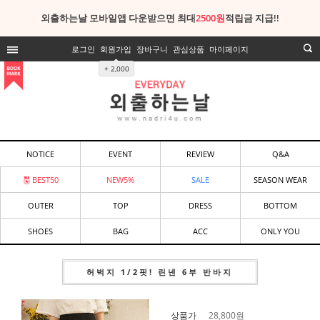
외출하는날 모바일앱 다운받으면 최대
2500원
적립금 지급!!
로그인
회원가입
장바구니
관심상품
마이페이지
+ 2,000
NOTICE
EVENT
REVIEW
Q&A
BEST50
NEW5%
SALE
SEASON WEAR
OUTER
TOP
DRESS
BOTTOM
SHOES
BAG
ACC
ONLY YOU
허벅지 1/2핏! 린넨 6부 반바지
상품가
28,800
원