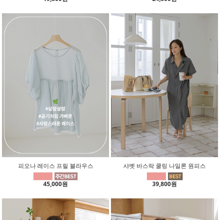
피오나 레이스 프릴 블라우스
샤벳 바스락 쿨링 나일론 원피스
45,000원
39,800원