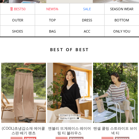
BEST50
NEW5%
SALE
SEASON WEAR
OUTER
TOP
DRESS
BOTTOM
SHOES
BAG
ACC
ONLY YOU
BEST OF BEST
(COOL)초냉감소재 에어쿨
엔블리 뜨게레이스 레이어
텐셀 쿨링 스트라이프 브이
스판 배기 팬츠
링 티 블라우스
넥 티