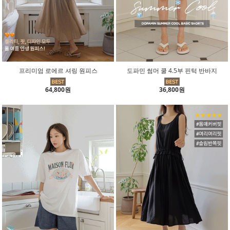
프리미엄 로에르 셔링 원피스
도파민 썸머 쿨 4.5부 핀턱 반바지
64,800원
36,800원