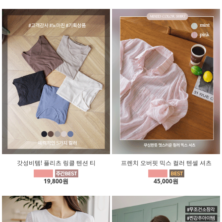
갓성비템! 플리츠 링클 텐션 티
프렌치 오버핏 믹스 컬러 텐셀 셔츠
19,800원
45,000원