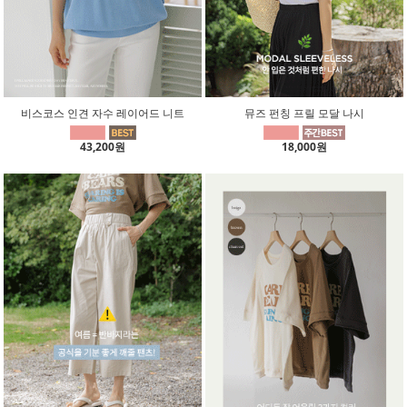
비스코스 인견 자수 레이어드 니트
뮤즈 펀칭 프릴 모달 나시
43,200원
18,000원