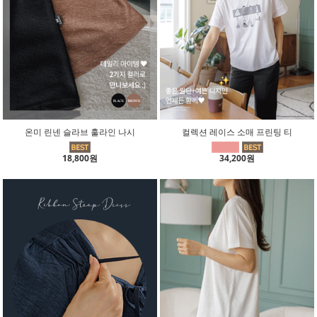
온미 린넨 슬라브 훌라인 나시
컬렉션 레이스 소매 프린팅 티
18,800원
34,200원