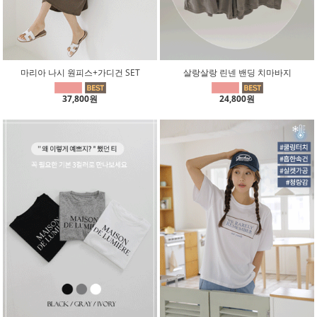
마리아 나시 원피스+가디건 SET
살랑살랑 린넨 밴딩 치마바지
37,800원
24,800원