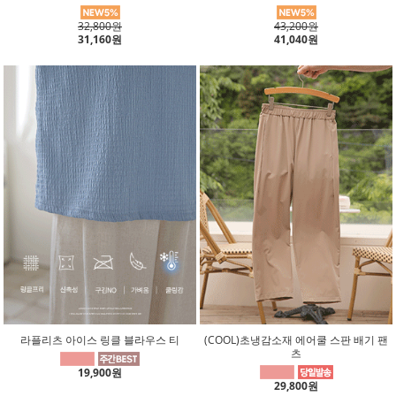
32,800원
43,200원
31,160원
41,040원
라플리츠 아이스 링클 블라우스 티
(COOL)초냉감소재 에어쿨 스판 배기 팬
츠
19,900원
29,800원