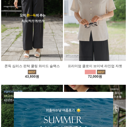
쫀득 심리스 핀턱 쿨링 와이드 슬랙스
프리미엄 클로이 브이넥 라인업 자켓
43,800원
72,000원