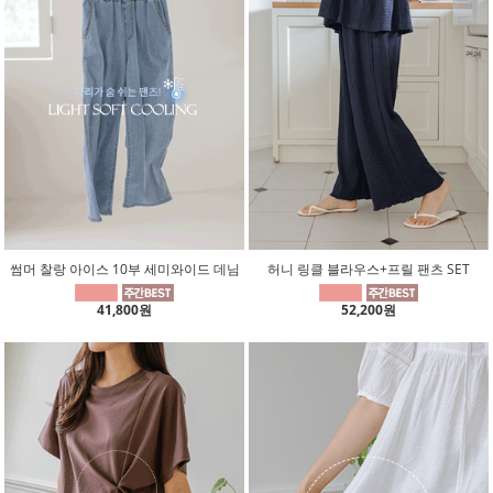
썸머 찰랑 아이스 10부 세미와이드 데님
허니 링클 블라우스+프릴 팬츠 SET
41,800원
52,200원