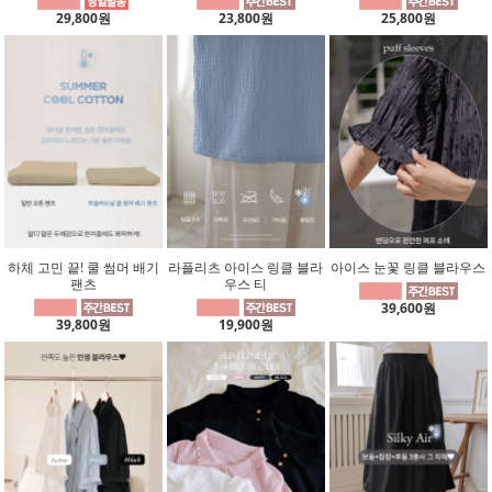
29,800원
23,800원
25,800원
하체 고민 끝! 쿨 썸머 배기
라플리츠 아이스 링클 블라
아이스 눈꽃 링클 블라우스
팬츠
우스 티
39,600원
39,800원
19,900원