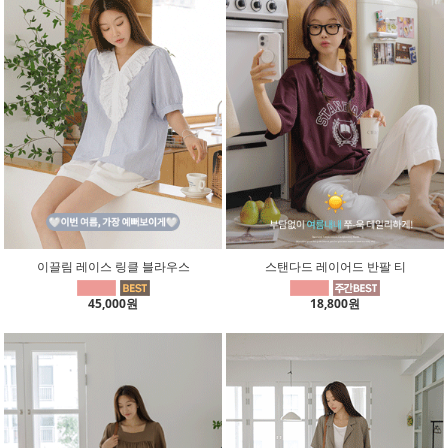
이끌림 레이스 링클 블라우스
스탠다드 레이어드 반팔 티
45,000원
18,800원