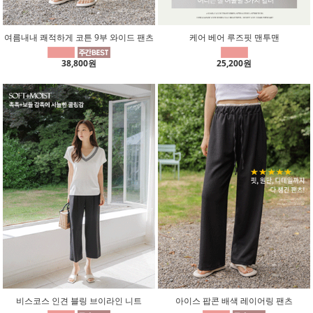
여름내내 쾌적하게 코튼 9부 와이드 팬츠
케어 베어 루즈핏 맨투맨
38,800원
25,200원
비스코스 인견 블링 브이라인 니트
아이스 팝콘 배색 레이어링 팬츠