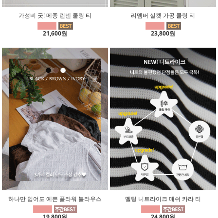
가성비 굿! 메종 린넨 쿨링 티
리멤버 실켓 가공 쿨링 티
21,600원
23,800원
하나만 입어도 예쁜 플라워 블라우스
멜팅 니트라이크 매쉬 카라 티
19,800원
24,800원