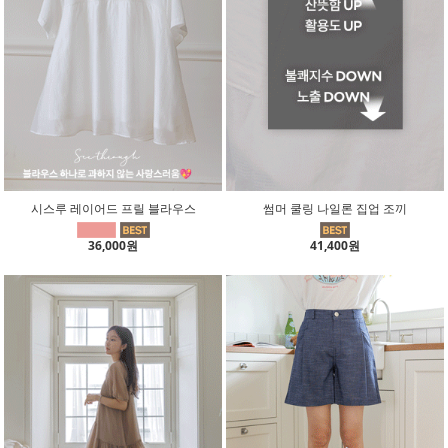
시스루 레이어드 프릴 블라우스
썸머 쿨링 나일론 집업 조끼
36,000원
41,400원