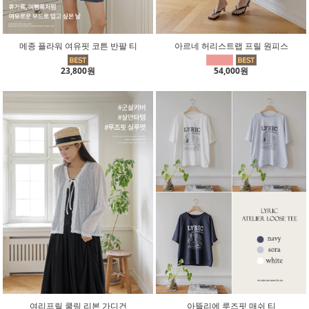
메종 플라워 여유핏 코튼 반팔 티
아르네 허리스트랩 프릴 원피스
23,800원
54,000원
여리프릴 쿨링 리본 가디건
아뜰리에 루즈핏 매쉬 티