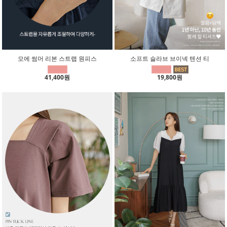
모에 썸머 리본 스트랩 원피스
소프트 슬라브 브이넥 텐션 티
41,400원
19,800원