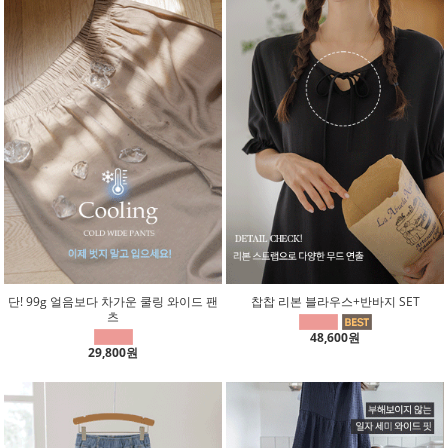
단! 99g 얼음보다 차가운 쿨링 와이드 팬
찹찹 리본 블라우스+반바지 SET
츠
48,600원
29,800원