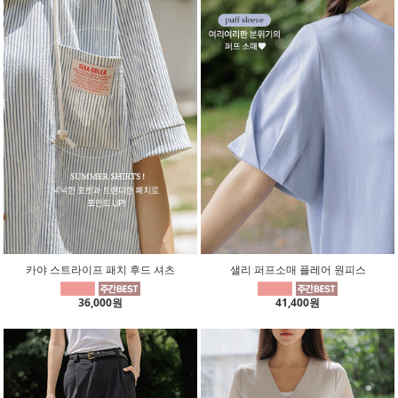
카야 스트라이프 패치 후드 셔츠
샐리 퍼프소매 플레어 원피스
36,000원
41,400원