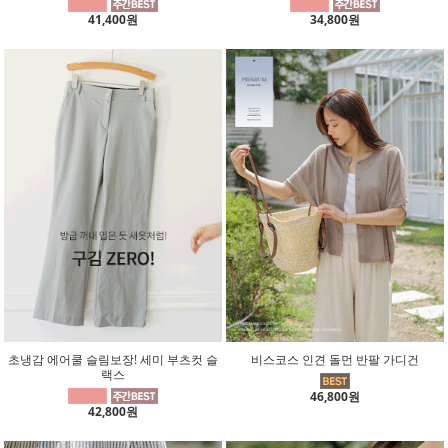
41,400원
34,800원
초냉감 에어쿨 슬림보장! 세미 부츠컷 슬
비스코스 인견 돌먼 반팔 가디건
랙스
46,800원
42,800원