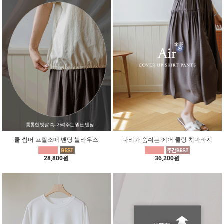
쿨 썸머 프릴소매 밴딩 블라우스
다리가 숨쉬는 에어 쿨링 치마바지
28,800원
36,200원