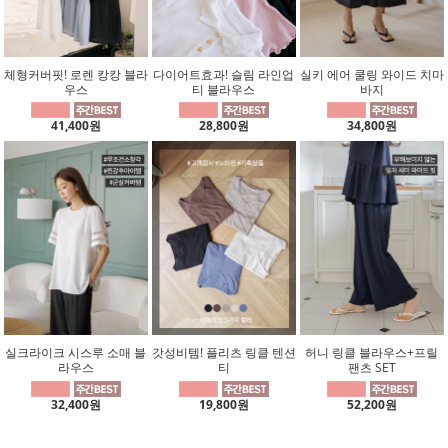
체형커버핏! 로렌 캉캉 블라
다이어트효과! 슬림 라인업
실키 에어 쿨링 와이드 치마
우스
티 블라우스
바지
41,400원
28,800원
34,800원
실크라이크 시스루 소매 블
갓성비템! 플리츠 링클 텐션
허니 링클 블라우스+프릴
라우스
티
팬츠 SET
32,400원
19,800원
52,200원