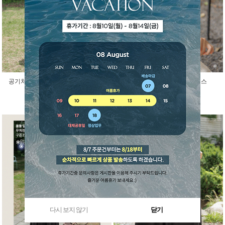
공기처럼 가벼운 소르베 시스루 조끼
블랑카 소매리본 프릴 원피스
50,400원
34,200원
다시 보지 않기
닫기