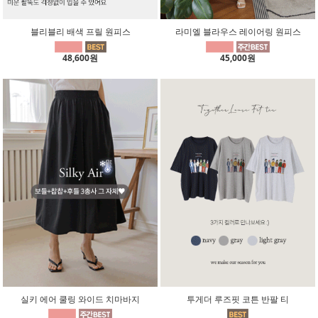
블리블리 배색 프릴 원피스
라미엘 블라우스 레이어링 원피스
48,600원
45,000원
실키 에어 쿨링 와이드 치마바지
투게더 루즈핏 코튼 반팔 티