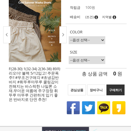
적립금
100원
배송비
(조건)
지역별
COLOR
SIZE
F(28-30) 1(32-34) 2(36-38) 89차
0
총 상품 금액
원
리오더! 불랙 5/12입고! 주문폭
주!! #무조건구매각 #초냉감반
바지 #휘뚜루마뚜루 쿨링감이
전해지는 바스락한 나일론 소
관심상품
장바구니
구매하기
재.무더운 여름에 주구장창 휘
뚜루 마뚜루 간편하게 입기 좋
은 반바지로 단연 추천!