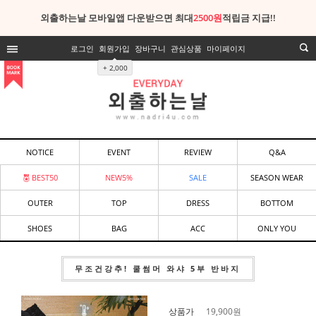
외출하는날 모바일앱 다운받으면 최대
2500원
적립금 지급!!
로그인
회원가입
장바구니
관심상품
마이페이지
+ 2,000
NOTICE
EVENT
REVIEW
Q&A
BEST50
NEW5%
SALE
SEASON WEAR
OUTER
TOP
DRESS
BOTTOM
SHOES
BAG
ACC
ONLY YOU
무조건강추! 쿨썸머 와샤 5부 반바지
상품가
19,900
원