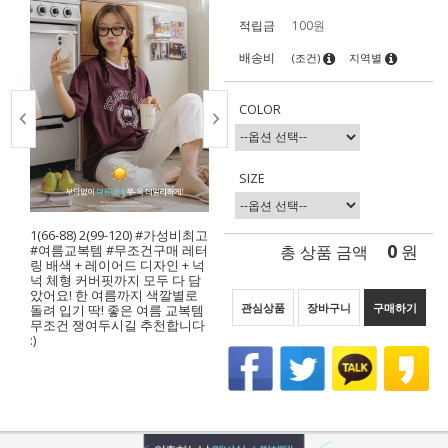
적립금
100원
배송비
(조건)
지역별
COLOR
SIZE
1(66-88) 2(99-120) #가성비최고
0
총 상품 금액
원
#여름교복템 #무조건구매 레터
링 배색 + 레이어드 디자인 + 넉
넉 체형 커버핏까지 모두 다 담
았어요! 한 여름까지 색깔별로
관심상품
장바구니
구매하기
돌려 입기 딱! 좋은 여름 교복템
무조건 쟁여두시길 추천합니다
:)