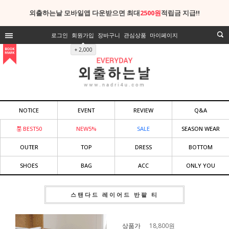
외출하는날 모바일앱 다운받으면 최대
2500원
적립금 지급!!
로그인
회원가입
장바구니
관심상품
마이페이지
+ 2,000
NOTICE
EVENT
REVIEW
Q&A
BEST50
NEW5%
SALE
SEASON WEAR
OUTER
TOP
DRESS
BOTTOM
SHOES
BAG
ACC
ONLY YOU
스탠다드 레이어드 반팔 티
상품가
18,800
원