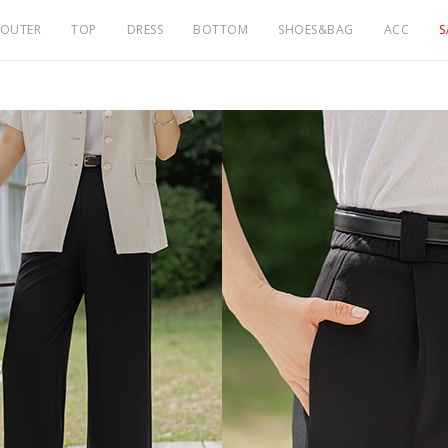
OUTER
TOP
DRESS
BOTTOM
SHOES&BAG
ACC
S