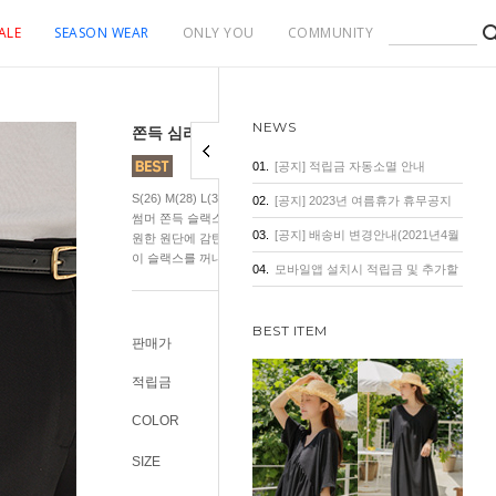
ALE
SEASON WEAR
ONLY YOU
COMMUNITY
NEWS
쫀득 심리스 핀턱 쿨링 와이드 슬랙스
01.
[공지] 적립금 자동소멸 안내
S(26) M(28) L(30) XL(32) 2XL(34) 3XL(36-38) 여름에도 2,000장
02.
[공지] 2023년 여름휴가 휴무공지
썸머 쫀득 슬랙스 입어본 사람들의 재구매 행진! 촬영 내내 핏에 감탄 
03.
[공지] 배송비 변경안내(2021년4월
원한 원단에 감탄! 다리가 가장 길어보이고 예뻐 보이고 싶은 순간 
이 슬랙스를 꺼내 입어주세욧...
1일 기준)
04.
모바일앱 설치시 적립금 및 추가할
인 혜택
BEST ITEM
판매가
43,800원
적립금
400원
COLOR
SIZE