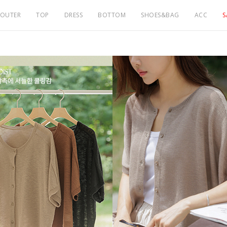
OUTER
TOP
DRESS
BOTTOM
SHOES&BAG
ACC
S