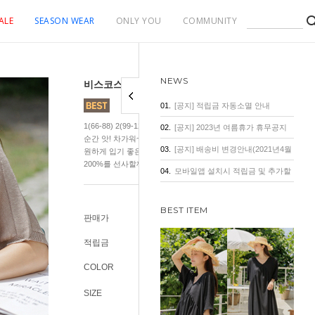
ALE
SEASON WEAR
ONLY YOU
COMMUNITY
NEWS
비스코스 인견 돌먼 반팔 가디건
01.
[공지] 적립금 자동소멸 안내
1(66-88) 2(99-120) 공기처럼 가벼운 초경량 비스코스 인견 가디건!
02.
[공지] 2023년 여름휴가 휴무공지
순간 앗! 차가워~~촉촉+보들 감촉에 서늘한 쿨링감이 더해져 여름까
03.
[공지] 배송비 변경안내(2021년4월
원하게 입기 좋은 비스코스 인견 가디건. 최상의 프리미엄 퀄리티로
200%를 선사할께요.
1일 기준)
04.
모바일앱 설치시 적립금 및 추가할
인 혜택
BEST ITEM
판매가
46,800원
적립금
400원
COLOR
SIZE