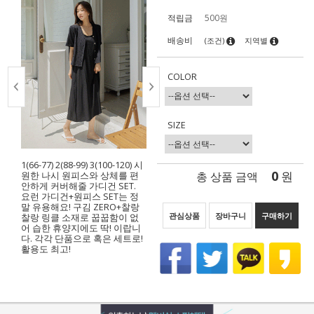
적립금
500원
배송비
(조건)
지역별
COLOR
SIZE
1(66-77) 2(88-99) 3(100-120) 시
0
총 상품 금액
원
원한 나시 원피스와 상체를 편
안하게 커버해줄 가디건 SET.
요런 가디건+원피스 SET는 정
말 유용해요! 구김 ZERO+찰랑
관심상품
장바구니
구매하기
찰랑 링클 소재로 꿉꿉함이 없
어 습한 휴양지에도 딱! 이랍니
다. 각각 단품으로 혹은 세트로!
활용도 최고!