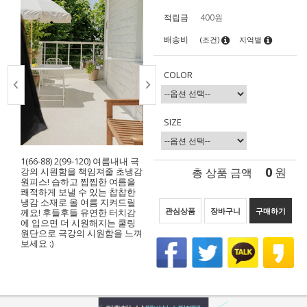
적립금
400원
배송비
(조건)
지역별
COLOR
SIZE
1(66-88) 2(99-120) 여름내내 극
0
총 상품 금액
원
강의 시원함을 책임져줄 초냉감
원피스! 습하고 찝찝한 여름을
쾌적하게 보낼 수 있는 찹찹한
냉감 소재로 올 여름 지켜드릴
관심상품
장바구니
구매하기
께요! 후들후들 유연한 터치감
에 입으면 더 시원해지는 쿨링
원단으로 극강의 시원함을 느껴
보세요 :)