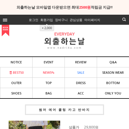
외출하는날 모바일앱 다운받으면 최대
2500원
적립금 지급!!
로그인
회원가입
장바구니
관심상품
마이페이지
+ 2,000
NOTICE
EVENT
REVIEW
Q&A
BEST50
NEW5%
SALE
SEASON WEAR
OUTER
TOP
DRESS
BOTTOM
SHOES
BAG
ACC
ONLY YOU
썸머 에어 쿨링 카고 반바지
상품가
29,800
원