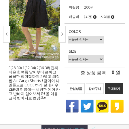
적립금
200원
배송비
(조건)
지역별
COLOR
SIZE
F(28-30) 1(32-34) 2(36-38) 진짜
0
총 상품 금액
원
더운 한여름 날씨부터 습하고
꿉꿉한 장미철까지 가볍고 쾌적
한 Air Cargo Shorts ! 쿨에어 나
일론으로 COOL 하게 불쾌지수
관심상품
장바구니
구매하기
ZERO! 여름에는 시원한 에어 카
고 반바지 입어보세요! 올 여름
교복 반바지로 초강추!!