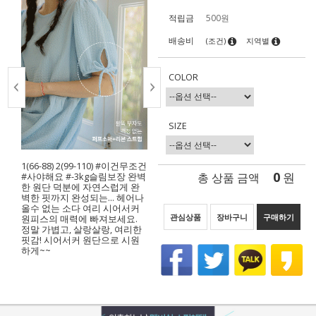
적립금
500원
배송비
(조건)
지역별
COLOR
SIZE
1(66-88) 2(99-110) #이건무조건
0
총 상품 금액
원
#사야해요 #-3kg슬림보장 완벽
한 원단 덕분에 자연스럽게 완
벽한 핏까지 완성되는... 헤어나
올수 없는 소다 여리 시어서커
관심상품
장바구니
구매하기
원피스의 매력에 빠져보세요.
정말 가볍고, 살랑살랑, 여리한
핏감! 시어서커 원단으로 시원
하게~~