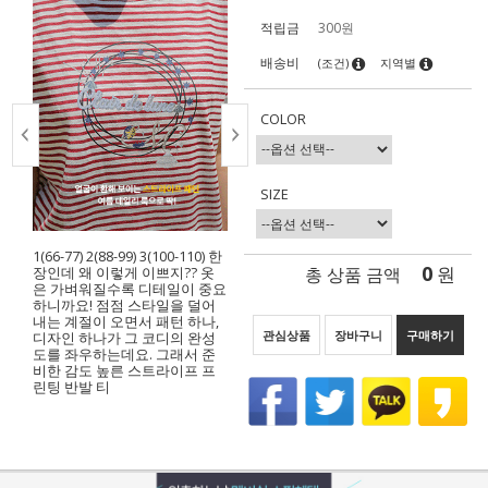
적립금
300원
배송비
(조건)
지역별
COLOR
SIZE
1(66-77) 2(88-99) 3(100-110) 한
0
총 상품 금액
원
장인데 왜 이렇게 이쁘지?? 옷
은 가벼워질수록 디테일이 중요
하니까요! 점점 스타일을 덜어
내는 계절이 오면서 패턴 하나,
관심상품
장바구니
구매하기
디자인 하나가 그 코디의 완성
도를 좌우하는데요. 그래서 준
비한 감도 높른 스트라이프 프
린팅 반발 티