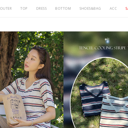
OUTER
TOP
DRESS
BOTTOM
SHOES&BAG
ACC
S