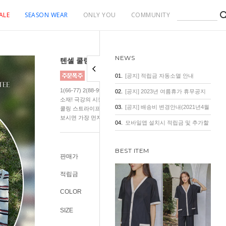
ALE
SEASON WEAR
ONLY YOU
COMMUNITY
NEWS
텐셀 쿨링 스트라이프 브이넥 티
01.
[공지] 적립금 자동소멸 안내
1(66-77) 2(88-99) 3(100-120) 리오더중! 7/29-30입고! 프리미엄 
02.
[공지] 2023년 여름휴가 휴무공지
소재! 극강의 시원함! 배색 컬러감부터 심상치 않은 흔치 않는 색감
03.
[공지] 배송비 변경안내(2021년4월
쿨링 스트라이프 브이넥 티. "입은 거 맞아...?" 아마 요 티셔츠를 처
보시면 가장 먼저 나올 말일거예요.
1일 기준)
04.
모바일앱 설치시 적립금 및 추가할
인 혜택
BEST ITEM
판매가
25,800원
적립금
200원
COLOR
SIZE