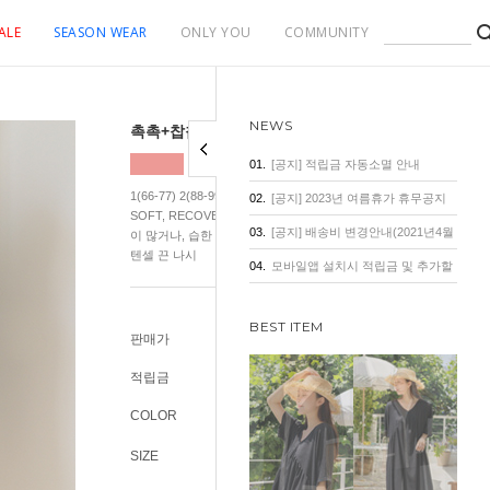
ALE
SEASON WEAR
ONLY YOU
COMMUNITY
NEWS
촉촉+찹찹 통기성 좋은 텐셀 끈 나시
01.
[공지] 적립금 자동소멸 안내
1(66-77) 2(88-99) 3(100-120) 프리미엄 원단을 완전히 경험해 보세
02.
[공지] 2023년 여름휴가 휴무공지
SOFT, RECOVER 여름을 위한.. 아니 4계절을 위한 슬리브리스. 평
03.
[공지] 배송비 변경안내(2021년4월
이 많거나, 습한 체질이라면 요 나시 꼭 입어보세요! 일반 나시보다
텐셀 끈 나시
1일 기준)
04.
모바일앱 설치시 적립금 및 추가할
인 혜택
BEST ITEM
판매가
16,800원
적립금
100원
COLOR
SIZE