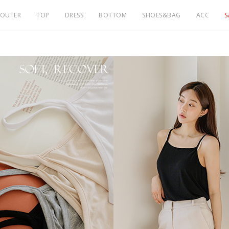
OUTER
TOP
DRESS
BOTTOM
SHOES&BAG
ACC
S