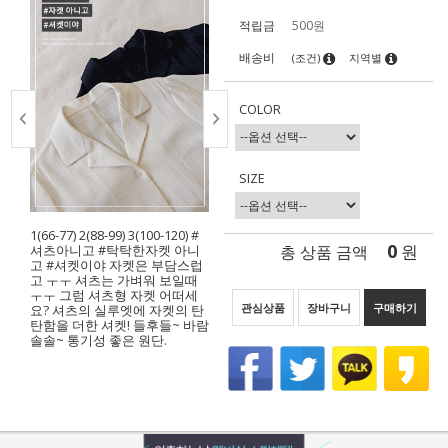
적립금
500원
배송비
(조건)
지역별
COLOR
SIZE
1(66-77) 2(88-99) 3(100-120) #
0
총 상품 금액
원
셔츠아니고 #탁탁한자켓 아니
고 #셔켓이야 자켓은 부담스럽
고 ㅜㅜ 셔츠는 가벼워 보일때
ㅜㅜ 그럼 셔츠형 자켓 어떠세
관심상품
장바구니
구매하기
요? 셔츠의 실루엣에 자켓의 탄
탄함을 더한 셔켓! 들후들~ 바람
솔솔~ 통기성 좋은 원단.