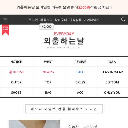
외출하는날 모바일앱 다운받으면 최대
2500원
적립금 지급!!
로그인
회원가입
장바구니
관심상품
마이페이지
+ 2,000
NOTICE
EVENT
REVIEW
Q&A
BEST50
NEW5%
SALE
SEASON WEAR
OUTER
TOP
DRESS
BOTTOM
SHOES
BAG
ACC
ONLY YOU
레모나 아일렛 펀칭 블라우스 가디건
상품가
30,600
원