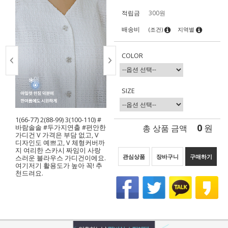
적립금
300원
배송비
(조건)
지역별
COLOR
SIZE
1(66-77) 2(88-99) 3(100-110) #
0
총 상품 금액
원
바람솔솔 #두가지연출 #편안한
가디건 V 가격은 부담 없고, V
디자인도 예쁘고, V 체형커버까
지 여리한 스카시 짜임이 사랑
관심상품
장바구니
구매하기
스러운 블라우스 가디건이에요.
여기저기 활용도가 높아 꼭! 추
천드려요.