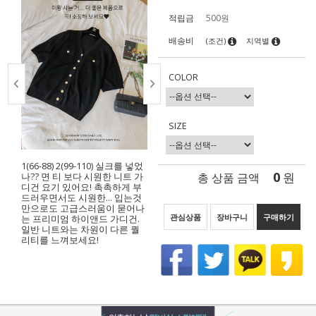
적립금
500원
배송비
(조건)
지역별
COLOR
SIZE
1(66-88) 2(99-110) 실크를 넣었
0
총 상품 금액
원
나?? 면 티 보다 시원한 니트 가
디건 요기 있어요! 촉촉하게 부
드러우면서도 시원한... 입는것
만으로도 고급스러움이 묻어나
관심상품
장바구니
구매하기
는 프리미엄 하이앤드 가디건.
일반 니트와는 차원이 다른 퀄
리티를 느껴보세요!