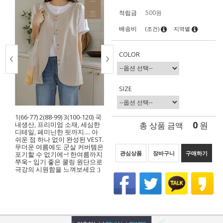
적립금
500원
배송비
(조건)
지역별
COLOR
SIZE
1(66-77) 2(88-99) 3(100-120) 국
0
총 상품 금액
원
내생산, 프리미엄 소재, 세심한
디테일, 페미닌한 핏까지…. 아
쉬운 점 하나 없이 완성된 VEST.
무더운 여름에도 군살 커버템은
관심상품
장바구니
구매하기
포기할 수 없기에~! 한여름까지
쭈욱~ 입기 좋은 쿨링 원단으로
극강의 시원함을 느껴보세요 :)