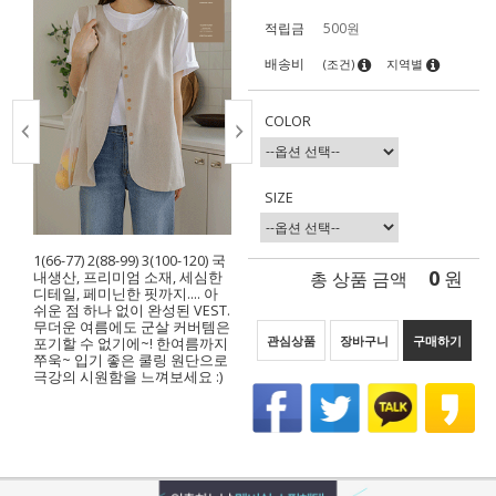
적립금
500원
배송비
(조건)
지역별
COLOR
SIZE
1(66-77) 2(88-99) 3(100-120) 국
0
총 상품 금액
원
내생산, 프리미엄 소재, 세심한
디테일, 페미닌한 핏까지…. 아
쉬운 점 하나 없이 완성된 VEST.
무더운 여름에도 군살 커버템은
관심상품
장바구니
구매하기
포기할 수 없기에~! 한여름까지
쭈욱~ 입기 좋은 쿨링 원단으로
극강의 시원함을 느껴보세요 :)