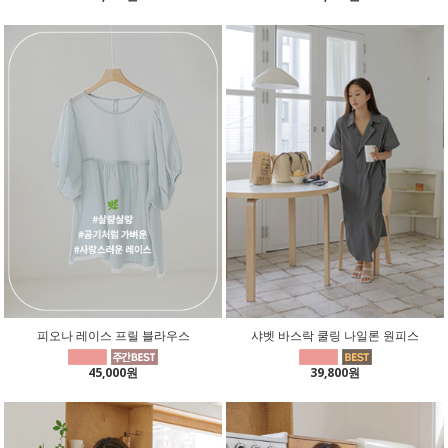
피오나 레이스 프릴 블라우스
샤벳 바스락 쿨링 나일론 원피스
45,000원
39,800원