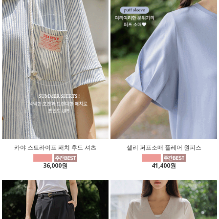
카야 스트라이프 패치 후드 셔츠
샐리 퍼프소매 플레어 원피스
36,000원
41,400원