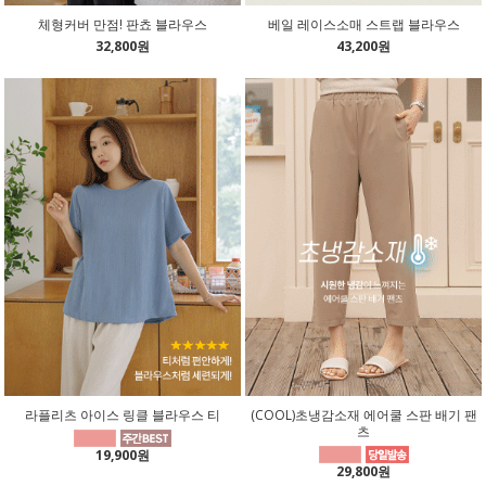
체형커버 만점! 판쵸 블라우스
베일 레이스소매 스트랩 블라우스
32,800원
43,200원
라플리츠 아이스 링클 블라우스 티
(COOL)초냉감소재 에어쿨 스판 배기 팬
츠
19,900원
29,800원