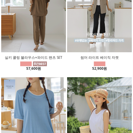
실키 쿨링 블라우스+와이드 팬츠 SET
썸머 라이트 베이직 자켓
57,600원
52,900원