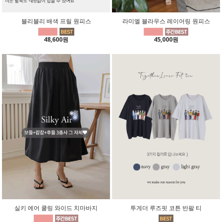
블리블리 배색 프릴 원피스
라미엘 블라우스 레이어링 원피스
48,600원
45,000원
실키 에어 쿨링 와이드 치마바지
투게더 루즈핏 코튼 반팔 티