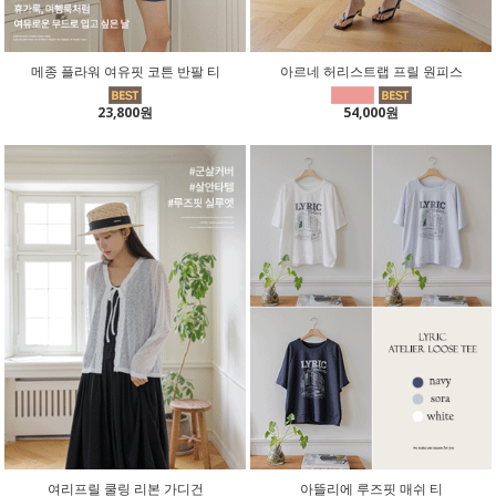
메종 플라워 여유핏 코튼 반팔 티
아르네 허리스트랩 프릴 원피스
23,800원
54,000원
여리프릴 쿨링 리본 가디건
아뜰리에 루즈핏 매쉬 티