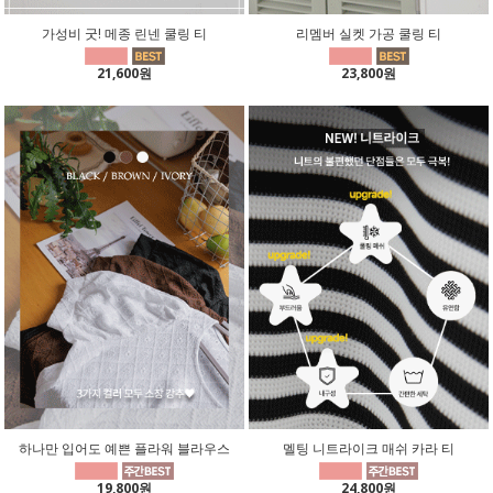
가성비 굿! 메종 린넨 쿨링 티
리멤버 실켓 가공 쿨링 티
21,600원
23,800원
하나만 입어도 예쁜 플라워 블라우스
멜팅 니트라이크 매쉬 카라 티
19,800원
24,800원