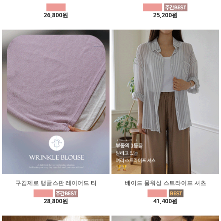
26,800원
25,200원
구김제로 탱글스판 레이어드 티
베이드 물워싱 스트라이프 셔츠
28,800원
41,400원