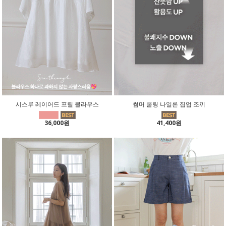
시스루 레이어드 프릴 블라우스
썸머 쿨링 나일론 집업 조끼
36,000원
41,400원