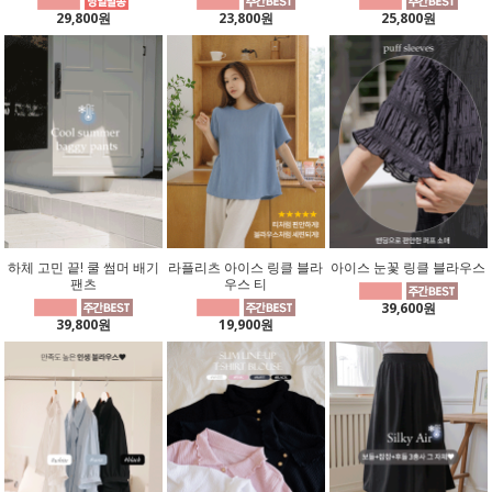
29,800원
23,800원
25,800원
하체 고민 끝! 쿨 썸머 배기
라플리츠 아이스 링클 블라
아이스 눈꽃 링클 블라우스
팬츠
우스 티
39,600원
39,800원
19,900원