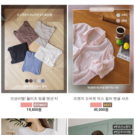
갓성비템! 플리츠 링클 텐션 티
프렌치 오버핏 믹스 컬러 텐셀 셔츠
19,800원
45,000원