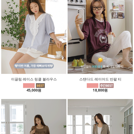
이끌림 레이스 링클 블라우스
스탠다드 레이어드 반팔 티
45,000원
18,800원