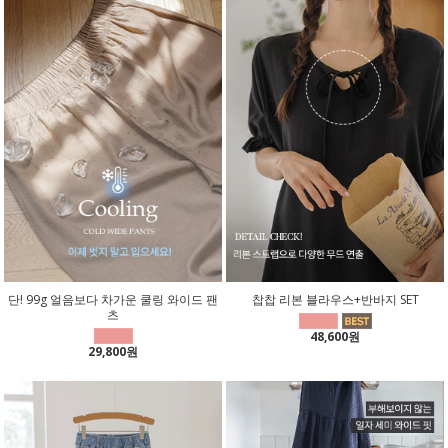
단! 99g 얼음보다 차가운 쿨링 와이드 팬
찹찹 리본 블라우스+반바지 SET
츠
48,600원
29,800원