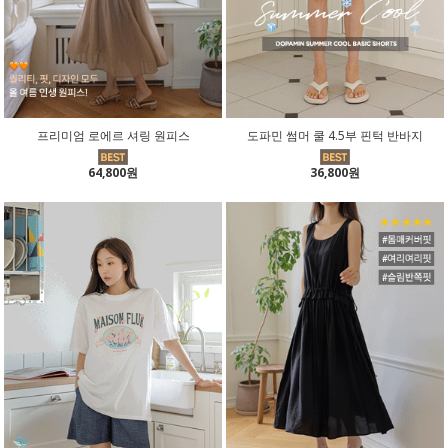
프리미엄 로에르 셔링 원피스
도파민 썸머 쿨 4.5부 핀턱 반바지
64,800원
36,800원