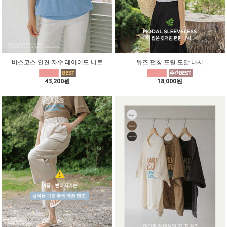
비스코스 인견 자수 레이어드 니트
뮤즈 펀칭 프릴 모달 나시
43,200원
18,000원