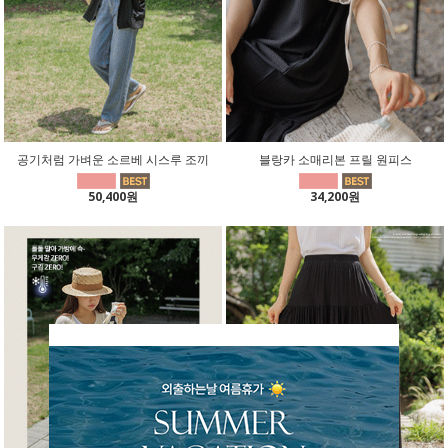
공기처럼 가벼운 소르베 시스루 조끼
블랑카 소매리본 프릴 원피스
50,400원
34,200원