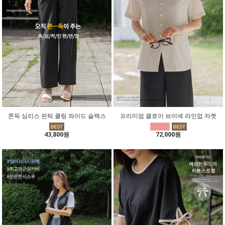
쫀득 심리스 핀턱 쿨링 와이드 슬랙스
프리미엄 클로이 브이넥 라인업 자켓
43,800원
72,000원