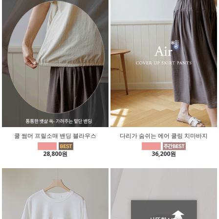
쿨 썸머 프릴소매 밴딩 블라우스
다리가 숨쉬는 에어 쿨링 치마바지
28,800원
36,200원