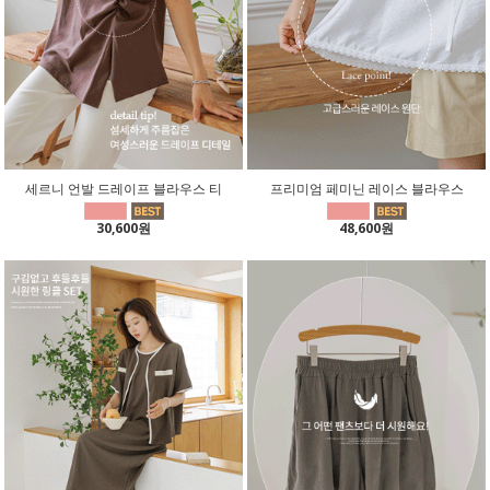
세르니 언발 드레이프 블라우스 티
프리미엄 페미닌 레이스 블라우스
30,600원
48,600원