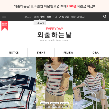
외출하는날 모바일앱 다운받으면 최대
2500원
적립금 지급!!
로그인
회원가입
장바구니
관심상품
마이페이지
+ 2,000
NOTICE
EVENT
REVIEW
Q&A