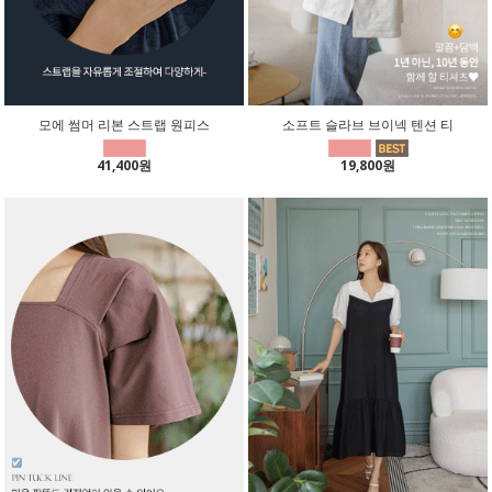
모에 썸머 리본 스트랩 원피스
소프트 슬라브 브이넥 텐션 티
41,400원
19,800원