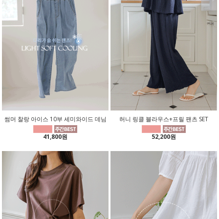
썸머 찰랑 아이스 10부 세미와이드 데님
허니 링클 블라우스+프릴 팬츠 SET
41,800원
52,200원