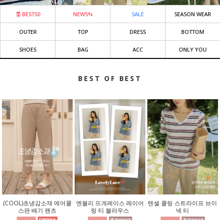
BEST50
NEW5%
SALE
SEASON WEAR
OUTER
TOP
DRESS
BOTTOM
SHOES
BAG
ACC
ONLY YOU
BEST OF BEST
(COOL)초냉감소재 에어쿨
엔블리 뜨게레이스 레이어
텐셀 쿨링 스트라이프 브이
스판 배기 팬츠
링 티 블라우스
넥 티