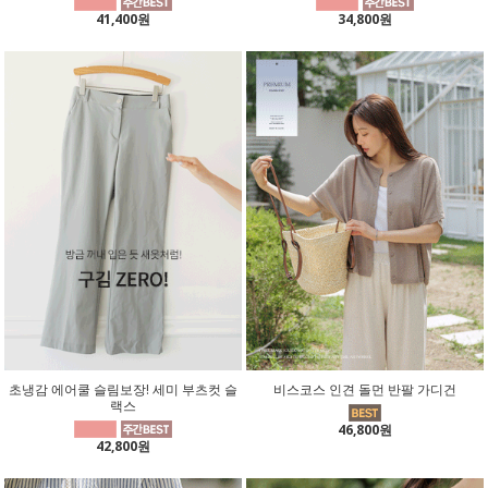
41,400원
34,800원
초냉감 에어쿨 슬림보장! 세미 부츠컷 슬
비스코스 인견 돌먼 반팔 가디건
랙스
46,800원
42,800원