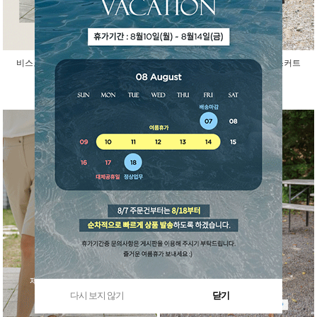
비스코스 인견 아이스 반팔 가디건
걸을때마다 예쁜 말랑 밴딩 스커트
45,000원
29,800원
다시 보지 않기
닫기