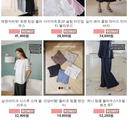
체형커버핏! 로렌 캉캉 블라
다이어트효과! 슬림 라인업
실키 에어 쿨링 와이드 치마
우스
티 블라우스
바지
41,400원
28,800원
34,800원
실크라이크 시스루 소매 블
갓성비템! 플리츠 링클 텐션
허니 링클 블라우스+프릴
라우스
티
팬츠 SET
32,400원
19,800원
52,200원