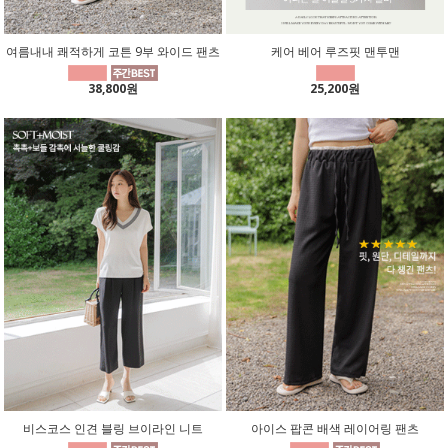
여름내내 쾌적하게 코튼 9부 와이드 팬츠
케어 베어 루즈핏 맨투맨
38,800원
25,200원
비스코스 인견 블링 브이라인 니트
아이스 팝콘 배색 레이어링 팬츠