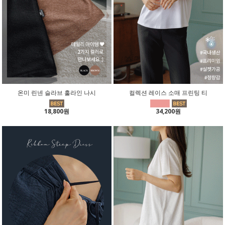
온미 린넨 슬라브 훌라인 나시
컬렉션 레이스 소매 프린팅 티
18,800원
34,200원