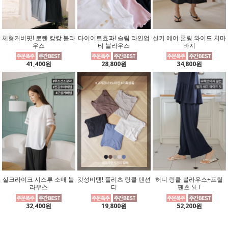
체형커버핏! 로렌 캉캉 블라
다이어트효과! 슬림 라인업
실키 에어 쿨링 와이드 치마
우스
티 블라우스
바지
41,400원
28,800원
34,800원
실크라이크 시스루 소매 블
갓성비템! 플리츠 링클 텐션
허니 링클 블라우스+프릴
라우스
티
팬츠 SET
32,400원
19,800원
52,200원