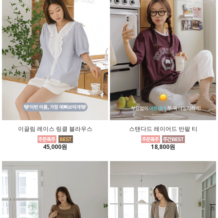
이끌림 레이스 링클 블라우스
스탠다드 레이어드 반팔 티
45,000원
18,800원