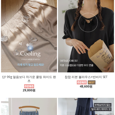
단! 99g 얼음보다 차가운 쿨링 와이드 팬
찹찹 리본 블라우스+반바지 SET
츠
48,600원
29,800원