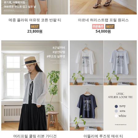
메종 플라워 여유핏 코튼 반팔 티
아르네 허리스트랩 프릴 원피스
23,800원
54,000원
여리프릴 쿨링 리본 가디건
아뜰리에 루즈핏 매쉬 티