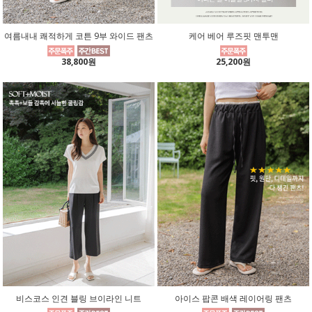
여름내내 쾌적하게 코튼 9부 와이드 팬츠
케어 베어 루즈핏 맨투맨
38,800원
25,200원
비스코스 인견 블링 브이라인 니트
아이스 팝콘 배색 레이어링 팬츠