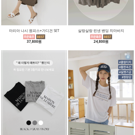
마리아 나시 원피스+가디건 SET
살랑살랑 린넨 밴딩 치마바지
37,800원
24,800원