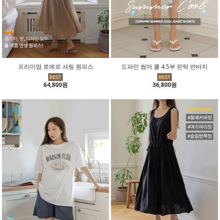
프리미엄 로에르 셔링 원피스
도파민 썸머 쿨 4.5부 핀턱 반바지
64,800원
36,800원