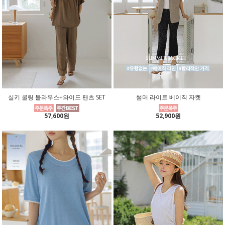
실키 쿨링 블라우스+와이드 팬츠 SET
썸머 라이트 베이직 자켓
57,600원
52,900원