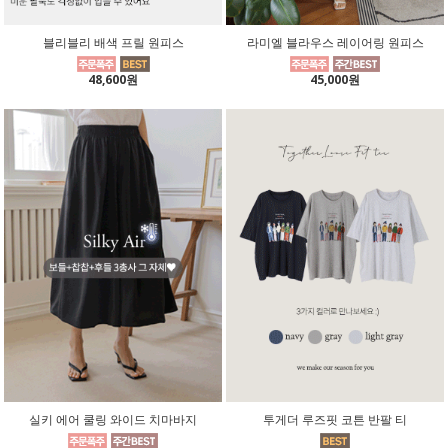
블리블리 배색 프릴 원피스
라미엘 블라우스 레이어링 원피스
48,600원
45,000원
실키 에어 쿨링 와이드 치마바지
투게더 루즈핏 코튼 반팔 티