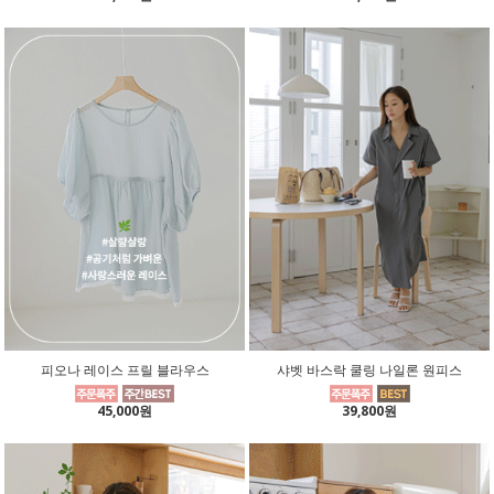
피오나 레이스 프릴 블라우스
샤벳 바스락 쿨링 나일론 원피스
45,000원
39,800원