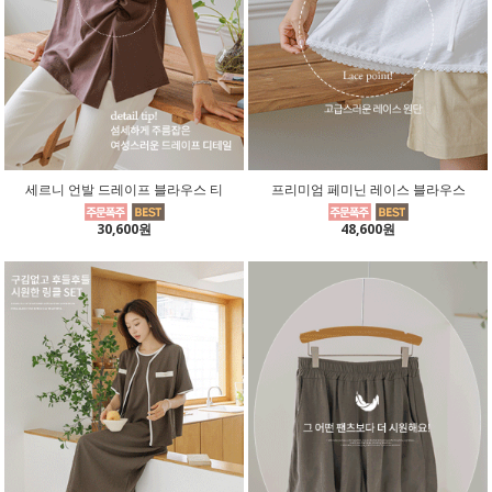
세르니 언발 드레이프 블라우스 티
프리미엄 페미닌 레이스 블라우스
30,600원
48,600원