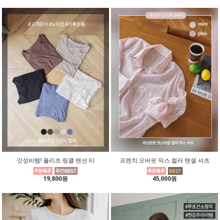
갓성비템! 플리츠 링클 텐션 티
프렌치 오버핏 믹스 컬러 텐셀 셔츠
19,800원
45,000원