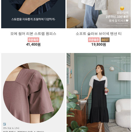
모에 썸머 리본 스트랩 원피스
소프트 슬라브 브이넥 텐션 티
41,400원
19,800원