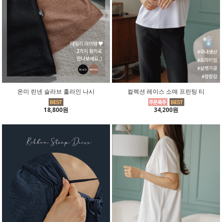
온미 린넨 슬라브 훌라인 나시
컬렉션 레이스 소매 프린팅 티
18,800원
34,200원