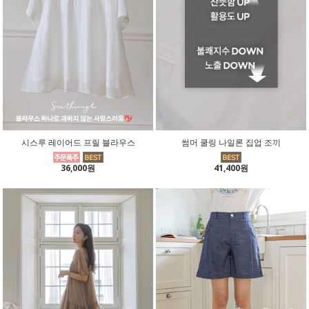
시스루 레이어드 프릴 블라우스
썸머 쿨링 나일론 집업 조끼
36,000원
41,400원