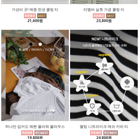
가성비 굿! 메종 린넨 쿨링 티
리멤버 실켓 가공 쿨링 티
21,600원
23,800원
하나만 입어도 예쁜 플라워 블라우스
멜팅 니트라이크 매쉬 카라 티
19,800원
24,800원