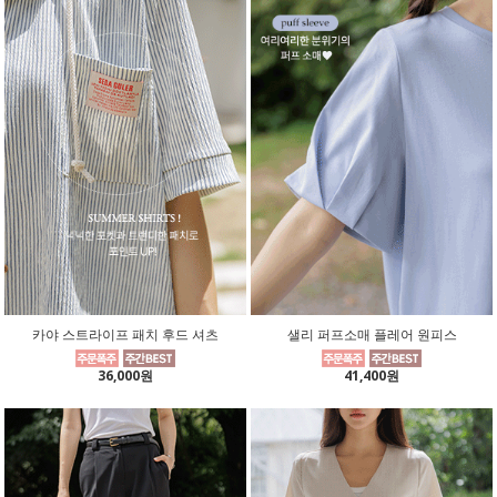
카야 스트라이프 패치 후드 셔츠
샐리 퍼프소매 플레어 원피스
36,000원
41,400원