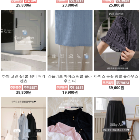
29,800원
23,800원
25,800원
하체 고민 끝! 쿨 썸머 배기
라플리츠 아이스 링클 블라
아이스 눈꽃 링클 블라우스
팬츠
우스 티
39,600원
39,800원
19,900원