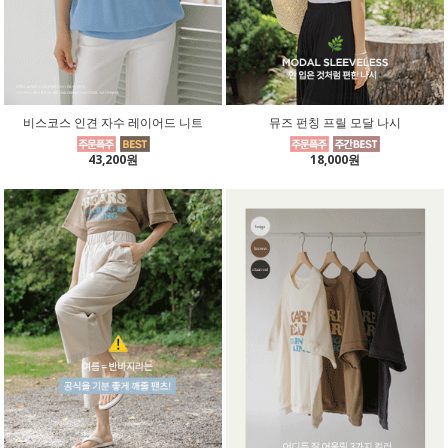
비스코스 인견 자수 레이어드 니트
뮤즈 펀칭 프릴 모달 나시
43,200원
18,000원