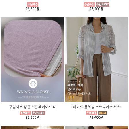
26,800원
25,200원
구김제로 탱글스판 레이어드 티
베이드 물워싱 스트라이프 셔츠
28,800원
41,400원