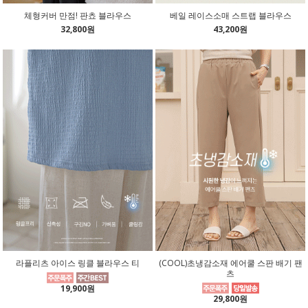
체형커버 만점! 판쵸 블라우스
베일 레이스소매 스트랩 블라우스
32,800원
43,200원
라플리츠 아이스 링클 블라우스 티
(COOL)초냉감소재 에어쿨 스판 배기 팬
츠
19,900원
29,800원