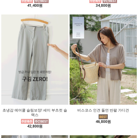
41,400원
34,800원
초냉감 에어쿨 슬림보장! 세미 부츠컷 슬
비스코스 인견 돌먼 반팔 가디건
랙스
46,800원
42,800원