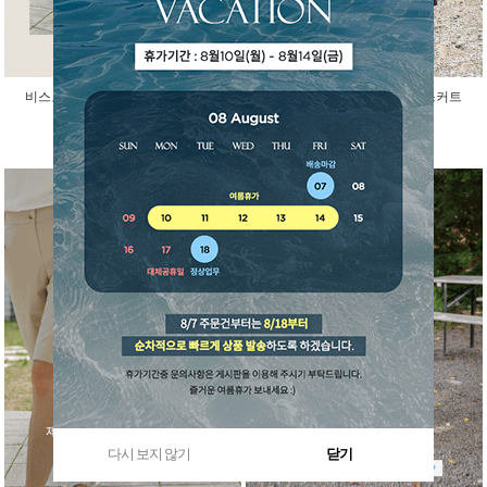
비스코스 인견 아이스 반팔 가디건
걸을때마다 예쁜 말랑 밴딩 스커트
45,000원
29,800원
다시 보지 않기
닫기