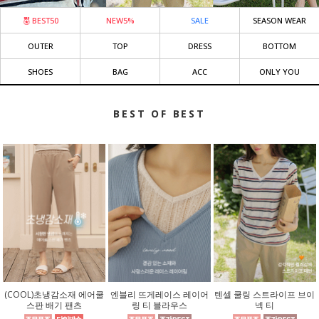
BEST50
NEW5%
SALE
SEASON WEAR
OUTER
TOP
DRESS
BOTTOM
SHOES
BAG
ACC
ONLY YOU
BEST OF BEST
(COOL)초냉감소재 에어쿨
엔블리 뜨게레이스 레이어
텐셀 쿨링 스트라이프 브이
스판 배기 팬츠
링 티 블라우스
넥 티