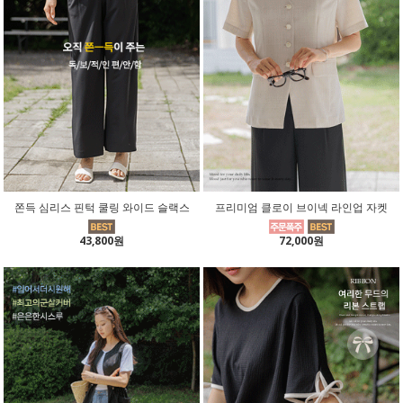
쫀득 심리스 핀턱 쿨링 와이드 슬랙스
프리미엄 클로이 브이넥 라인업 자켓
43,800원
72,000원