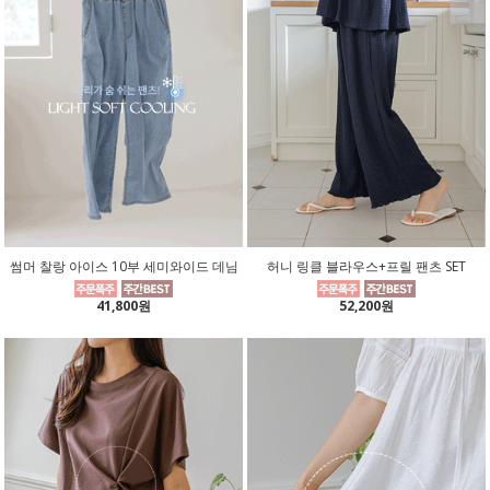
썸머 찰랑 아이스 10부 세미와이드 데님
허니 링클 블라우스+프릴 팬츠 SET
41,800원
52,200원