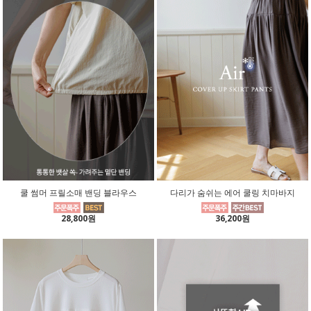
쿨 썸머 프릴소매 밴딩 블라우스
다리가 숨쉬는 에어 쿨링 치마바지
28,800원
36,200원