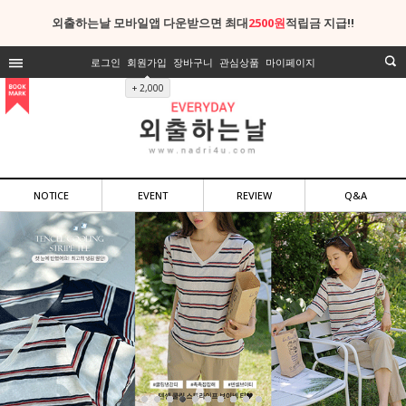
외출하는날 모바일앱 다운받으면 최대
2500원
적립금 지급!!
로그인
회원가입
장바구니
관심상품
마이페이지
+ 2,000
NOTICE
EVENT
REVIEW
Q&A