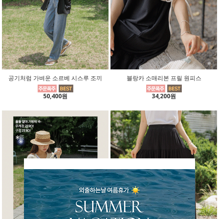
공기처럼 가벼운 소르베 시스루 조끼
블랑카 소매리본 프릴 원피스
50,400원
34,200원