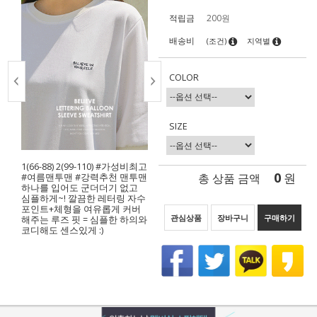
적립금
200원
배송비
(조건)
지역별
COLOR
SIZE
1(66-88) 2(99-110) #가성비최고
0
총 상품 금액
원
#여름맨투맨 #강력추천 맨투맨
하나를 입어도 군더더기 없고
심플하게~! 깔끔한 레터링 자수
포인트+체형을 여유롭게 커버
관심상품
장바구니
구매하기
해주는 루즈 핏 = 심플한 하의와
코디해도 센스있게 :)