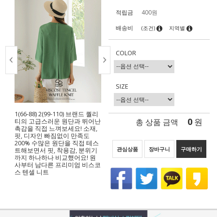
적립금
400원
배송비
(조건)
지역별
COLOR
SIZE
1(66-88) 2(99-110) 브랜드 퀄리
0
총 상품 금액
원
티의 고급스러운 원단과 뛰어난
촉감을 직접 느껴보세요! 소재,
핏, 디자인 빠짐없이 만족도
200% 수많은 원단을 직접 테스
관심상품
장바구니
구매하기
트해보면서 핏, 착용감, 분위기
까지 하나하나 비교했어요! 원
사부터 남다른 프리미엄 비스코
스 텐셀 니트