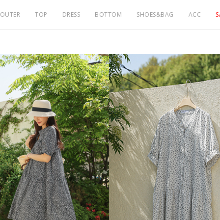
OUTER
TOP
DRESS
BOTTOM
SHOES&BAG
ACC
S