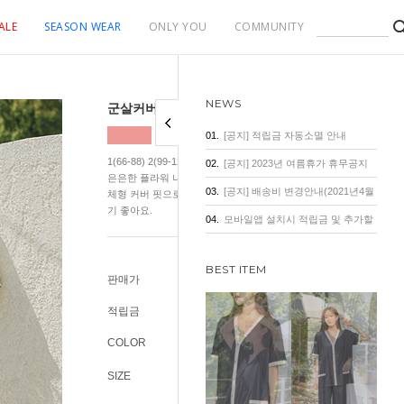
ALE
SEASON WEAR
ONLY YOU
COMMUNITY
NEWS
군살커버 여리플라워 셔링 원피스
01.
[공지] 적립금 자동소멸 안내
1(66-88) 2(99-120) 피부가 숨을 쉬는 통기성 좋고 시원함이 가득한
02.
[공지] 2023년 여름휴가 휴무공지
은은한 플라워 나염에 소장가치 있는 원단까지~ 군살 걱정 없이 입기
03.
[공지] 배송비 변경안내(2021년4월
체형 커버 핏으로 데일리는 물론, 휴양지룩, 데이트룩까지 다양하게
기 좋아요.
1일 기준)
04.
모바일앱 설치시 적립금 및 추가할
인 혜택
BEST ITEM
판매가
55,800원
적립금
500원
COLOR
SIZE