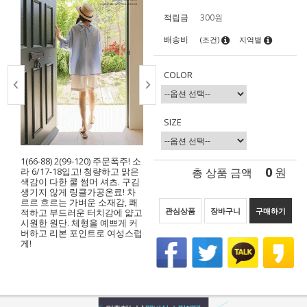
적립금
300원
배송비
(조건)
지역별
COLOR
SIZE
1(66-88) 2(99-120) 주문폭주! 소
0
총 상품 금액
원
라 6/17-18입고! 청량하고 맑은
색감이 다한 쿨 썸머 셔츠. 구김
생기지 않게 링클가공온료! 차
르르 흐르는 가벼운 소재감, 쾌
관심상품
장바구니
구매하기
적하고 부드러운 터치감에 얇고
시원한 원단. 체형을 예쁘게 커
버하고 리본 포인트로 여성스럽
게!