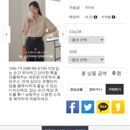
적립금
400원
배송비
(조건)
지역별
COLOR
SIZE
1(66-77) 2(88-99) 3(100-120) 입
0
총 상품 금액
원
는 순간 우아하고 단아한 룩을
연출해주는 세련된 아웃핏의 블
라우스. 언제 입어도 유행타지
않을 클래식하게 즐길 수 있는
관심상품
장바구니
구매하기
디자인에요. 입는 순간 체감 온
도를 확~! 낮춰주는 시원한 소재
로 쾌적하게 착용하세요.