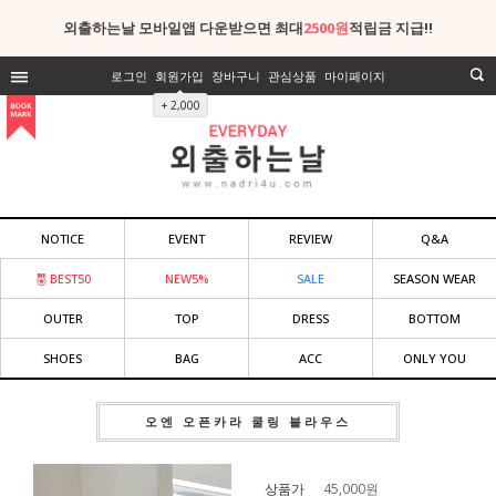
외출하는날 모바일앱 다운받으면 최대
2500원
적립금 지급!!
로그인
회원가입
장바구니
관심상품
마이페이지
+ 2,000
NOTICE
EVENT
REVIEW
Q&A
BEST50
NEW5%
SALE
SEASON WEAR
OUTER
TOP
DRESS
BOTTOM
SHOES
BAG
ACC
ONLY YOU
오엔 오픈카라 쿨링 블라우스
상품가
45,000
원