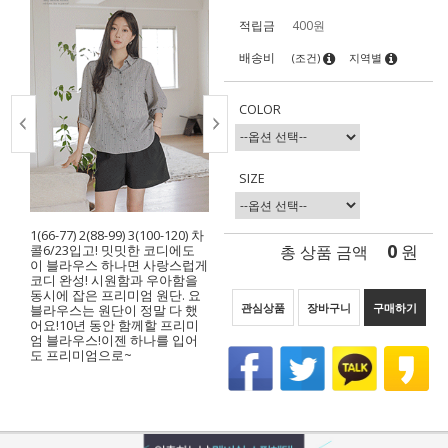
적립금
400원
배송비
(조건)
지역별
COLOR
SIZE
1(66-77) 2(88-99) 3(100-120) 차
0
총 상품 금액
원
콜6/23입고! 밋밋한 코디에도
이 블라우스 하나면 사랑스럽게
코디 완성! 시원함과 우아함을
동시에 잡은 프리미엄 원단. 요
관심상품
장바구니
구매하기
블라우스는 원단이 정말 다 했
어요!10년 동안 함께할 프리미
엄 블라우스!이젠 하나를 입어
도 프리미엄으로~