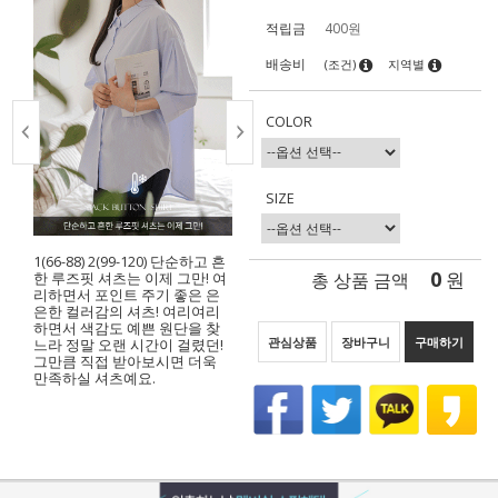
적립금
400원
배송비
(조건)
지역별
COLOR
SIZE
1(66-88) 2(99-120) 단순하고 흔
0
총 상품 금액
원
한 루즈핏 셔츠는 이제 그만! 여
리하면서 포인트 주기 좋은 은
은한 컬러감의 셔츠! 여리여리
하면서 색감도 예쁜 원단을 찾
관심상품
장바구니
구매하기
느라 정말 오랜 시간이 걸렸던!
그만큼 직접 받아보시면 더욱
만족하실 셔츠예요.