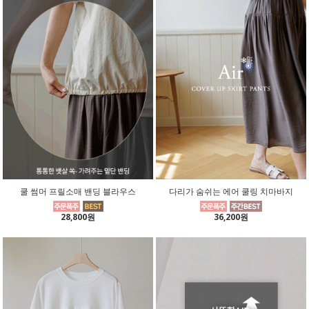
쿨 썸머 프릴소매 밴딩 블라우스
다리가 숨쉬는 에어 쿨링 치마바지
28,800원
36,200원