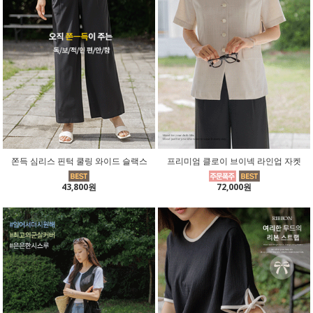
쫀득 심리스 핀턱 쿨링 와이드 슬랙스
프리미엄 클로이 브이넥 라인업 자켓
43,800원
72,000원