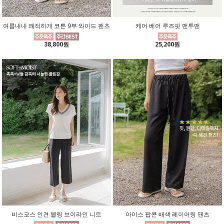
여름내내 쾌적하게 코튼 9부 와이드 팬츠
케어 베어 루즈핏 맨투맨
38,800원
25,200원
비스코스 인견 블링 브이라인 니트
아이스 팝콘 배색 레이어링 팬츠