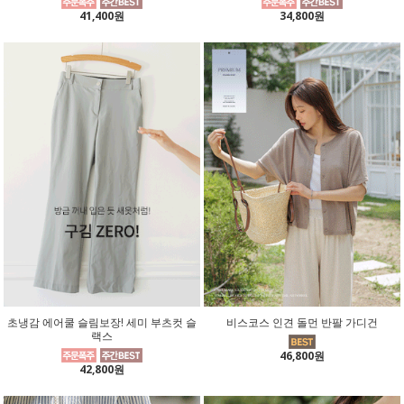
41,400원
34,800원
초냉감 에어쿨 슬림보장! 세미 부츠컷 슬
비스코스 인견 돌먼 반팔 가디건
랙스
46,800원
42,800원