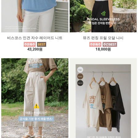
비스코스 인견 자수 레이어드 니트
뮤즈 펀칭 프릴 모달 나시
43,200원
18,000원