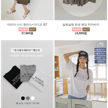
마리아 나시 원피스+가디건 SET
살랑살랑 린넨 밴딩 치마바지
37,800원
24,800원