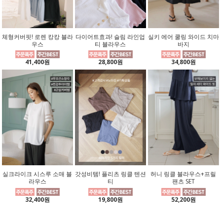
체형커버핏! 로렌 캉캉 블라
다이어트효과! 슬림 라인업
실키 에어 쿨링 와이드 치마
우스
티 블라우스
바지
41,400원
28,800원
34,800원
실크라이크 시스루 소매 블
갓성비템! 플리츠 링클 텐션
허니 링클 블라우스+프릴
라우스
티
팬츠 SET
32,400원
19,800원
52,200원