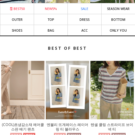
BEST50
NEW5%
SALE
SEASON WEAR
OUTER
TOP
DRESS
BOTTOM
SHOES
BAG
ACC
ONLY YOU
BEST OF BEST
(COOL)초냉감소재 에어쿨
엔블리 뜨게레이스 레이어
텐셀 쿨링 스트라이프 브이
스판 배기 팬츠
링 티 블라우스
넥 티