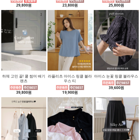
29,800원
23,800원
25,800원
하체 고민 끝! 쿨 썸머 배기
라플리츠 아이스 링클 블라
아이스 눈꽃 링클 블라우스
팬츠
우스 티
39,600원
39,800원
19,900원