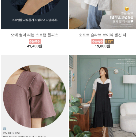
모에 썸머 리본 스트랩 원피스
소프트 슬라브 브이넥 텐션 티
41,400원
19,800원