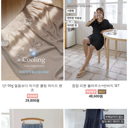
단! 99g 얼음보다 차가운 쿨링 와이드 팬
찹찹 리본 블라우스+반바지 SET
츠
48,600원
29,800원