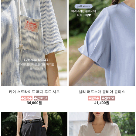
카야 스트라이프 패치 후드 셔츠
샐리 퍼프소매 플레어 원피스
36,000원
41,400원