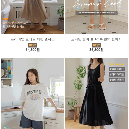
프리미엄 로에르 셔링 원피스
도파민 썸머 쿨 4.5부 핀턱 반바지
64,800원
36,800원