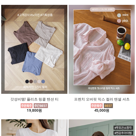
갓성비템! 플리츠 링클 텐션 티
프렌치 오버핏 믹스 컬러 텐셀 셔츠
19,800원
45,000원