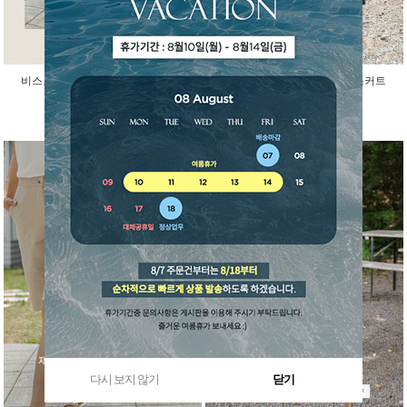
비스코스 인견 아이스 반팔 가디건
걸을때마다 예쁜 말랑 밴딩 스커트
45,000원
29,800원
다시 보지 않기
닫기