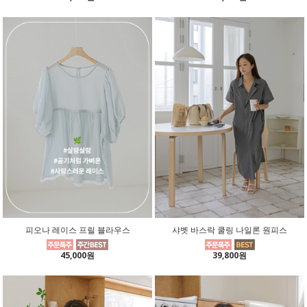
피오나 레이스 프릴 블라우스
샤벳 바스락 쿨링 나일론 원피스
45,000원
39,800원