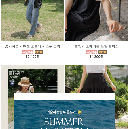
공기처럼 가벼운 소르베 시스루 조끼
블랑카 소매리본 프릴 원피스
50,400원
34,200원