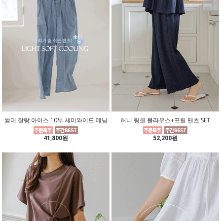
썸머 찰랑 아이스 10부 세미와이드 데님
허니 링클 블라우스+프릴 팬츠 SET
41,800원
52,200원