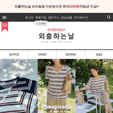
외출하는날 모바일앱 다운받으면 최대
2500원
적립금 지급!!
로그인
회원가입
장바구니
관심상품
마이페이지
+ 2,000
NOTICE
EVENT
REVIEW
Q&A