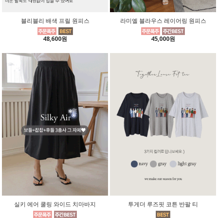
블리블리 배색 프릴 원피스
라미엘 블라우스 레이어링 원피스
48,600원
45,000원
실키 에어 쿨링 와이드 치마바지
투게더 루즈핏 코튼 반팔 티