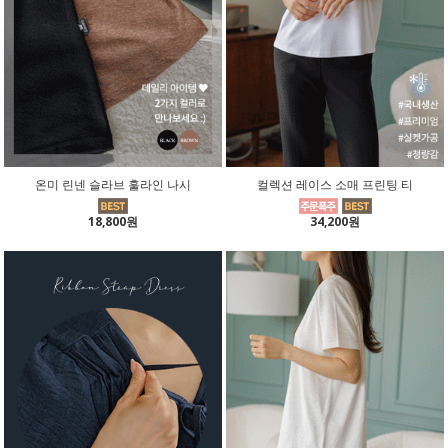
온미 린넨 슬라브 훌라인 나시
컬렉션 레이스 소매 프린팅 티
18,800원
34,200원