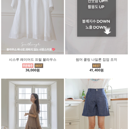
시스루 레이어드 프릴 블라우스
썸머 쿨링 나일론 집업 조끼
36,000원
41,400원