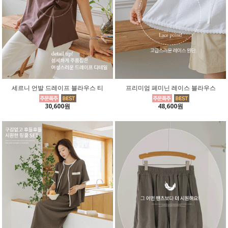
세르니 언발 드레이프 블라우스 티
프리미엄 페미닌 레이스 블라우스
30,600원
48,600원