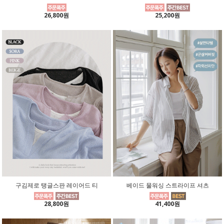
26,800원
25,200원
구김제로 탱글스판 레이어드 티
베이드 물워싱 스트라이프 셔츠
28,800원
41,400원