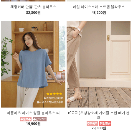
체형커버 만점! 판쵸 블라우스
베일 레이스소매 스트랩 블라우스
32,800원
43,200원
라플리츠 아이스 링클 블라우스 티
(COOL)초냉감소재 에어쿨 스판 배기 팬
츠
19,900원
29,800원