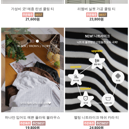
가성비 굿! 메종 린넨 쿨링 티
리멤버 실켓 가공 쿨링 티
21,600원
23,800원
하나만 입어도 예쁜 플라워 블라우스
멜팅 니트라이크 매쉬 카라 티
19,800원
24,800원