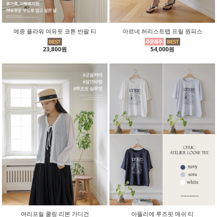
메종 플라워 여유핏 코튼 반팔 티
아르네 허리스트랩 프릴 원피스
23,800원
54,000원
여리프릴 쿨링 리본 가디건
아뜰리에 루즈핏 매쉬 티