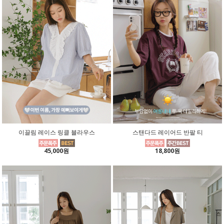
이끌림 레이스 링클 블라우스
스탠다드 레이어드 반팔 티
45,000원
18,800원