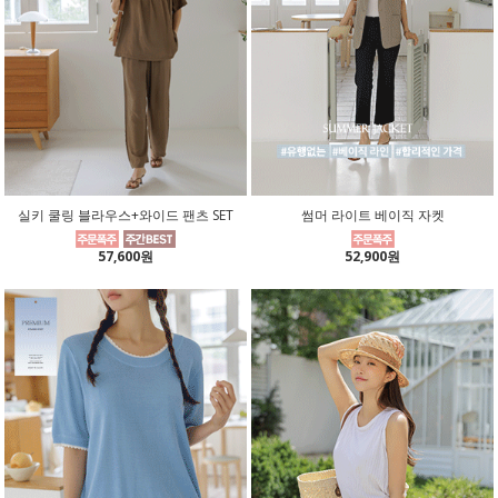
실키 쿨링 블라우스+와이드 팬츠 SET
썸머 라이트 베이직 자켓
57,600원
52,900원