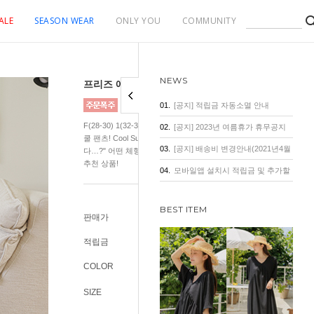
ALE
SEASON WEAR
ONLY YOU
COMMUNITY
NEWS
프리즈 에이핏 쿨썸머 9부 와이드 팬츠
01.
[공지] 적립금 자동소멸 안내
F(28-30) 1(32-34) 2(36-38) 금방이라도 꽁꽁 얼어버릴 것만 같은 
02.
[공지] 2023년 여름휴가 휴무공지
쿨 팬츠! Cool Summer ! "이렇게 얇고 시원한데… 군살이 도드라지
03.
[공지] 배송비 변경안내(2021년4월
다…?" 어떤 체형이 입어도 군살 부각 없이 속옷 자국 없이 깔끔하게
추천 상품!
1일 기준)
04.
모바일앱 설치시 적립금 및 추가할
인 혜택
BEST ITEM
판매가
32,800원
적립금
300원
COLOR
SIZE