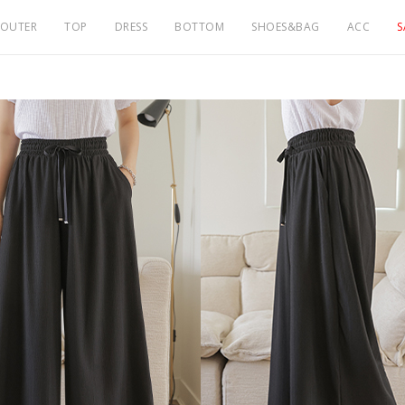
OUTER
TOP
DRESS
BOTTOM
SHOES&BAG
ACC
S