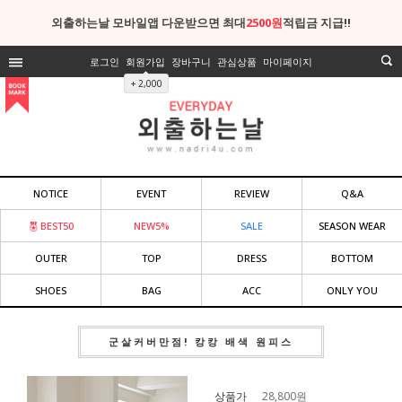
외출하는날 모바일앱 다운받으면 최대
2500원
적립금 지급!!
로그인
회원가입
장바구니
관심상품
마이페이지
+ 2,000
NOTICE
EVENT
REVIEW
Q&A
BEST50
NEW5%
SALE
SEASON WEAR
OUTER
TOP
DRESS
BOTTOM
SHOES
BAG
ACC
ONLY YOU
군살커버만점! 캉캉 배색 원피스
상품가
28,800
원