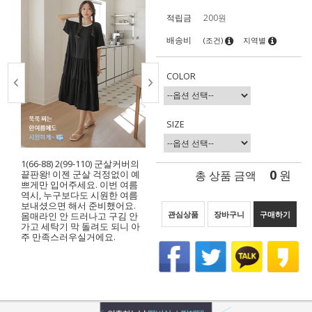
적립금
200원
배송비
(조건)
지역별
COLOR
SIZE
1(66-88) 2(99-110) 군살커버의
0
총 상품 금액
원
끝판왕! 이젠 군살 걱정없이 예
쁘게만 입어주세요. 이번 여름
역시, 누구보다도 시원한 여름
보내셨으면 해서 준비했어요.
관심상품
장바구니
구매하기
몸매라인 안 드러나고 구김 안
가고 세탁기 막 돌려도 되니 아
주 만족스러우실거에요.