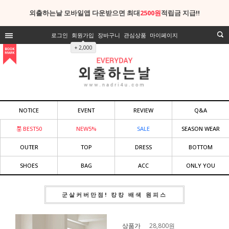
외출하는날 모바일앱 다운받으면 최대
2500원
적립금 지급!!
로그인
회원가입
장바구니
관심상품
마이페이지
+ 2,000
NOTICE
EVENT
REVIEW
Q&A
BEST50
NEW5%
SALE
SEASON WEAR
OUTER
TOP
DRESS
BOTTOM
SHOES
BAG
ACC
ONLY YOU
군살커버만점! 캉캉 배색 원피스
상품가
28,800
원