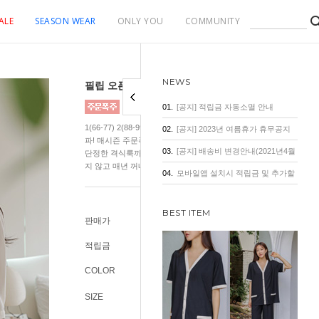
ALE
SEASON WEAR
ONLY YOU
COMMUNITY
NEWS
필립 오픈카라 차르르 블라우스
01.
[공지] 적립금 자동소멸 안내
1(66-77) 2(88-99) 3(100-110) 블라우스 재구매율 1위! 누적판매 7
02.
[공지] 2023년 여름휴가 휴무공지
파! 매시즌 주문폭주 상품! 차르르~~ 구김 걱정 NO! 데일리한 출근
03.
[공지] 배송비 변경안내(2021년4월
단정한 격식룩까지 다양하게 연출해 입기 좋은 오픈카라 블라우스.
지 않고 매년 꺼내 입기 좋은 아이템.
1일 기준)
04.
모바일앱 설치시 적립금 및 추가할
인 혜택
BEST ITEM
판매가
43,200원
적립금
400원
COLOR
SIZE