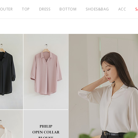
OUTER
TOP
DRESS
BOTTOM
SHOES&BAG
ACC
S