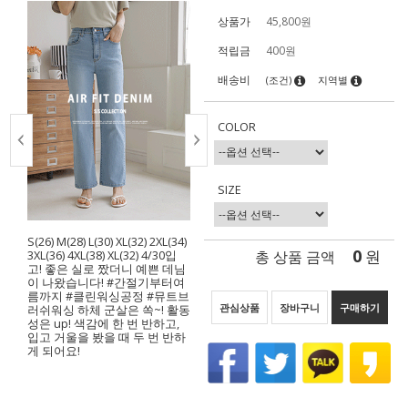
상품가
45,800
원
적립금
400원
배송비
(조건)
지역별
COLOR
SIZE
S(26) M(28) L(30) XL(32) 2XL(34)
0
총 상품 금액
원
3XL(36) 4XL(38) XL(32) 4/30입
고! 좋은 실로 짰더니 예쁜 데님
이 나왔습니다! #간절기부터여
름까지 #클린워싱공정 #뮤트브
관심상품
장바구니
구매하기
러쉬워싱 하체 군살은 쏙~! 활동
성은 up! 색감에 한 번 반하고,
입고 거울을 봤을 때 두 번 반하
게 되어요!