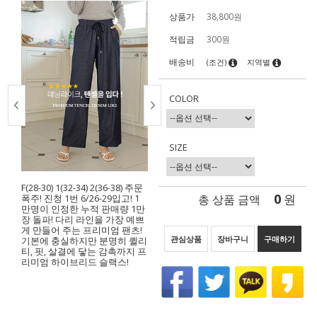
상품가
38,800
원
적립금
300원
배송비
(조건)
지역별
COLOR
SIZE
F(28-30) 1(32-34) 2(36-38) 주문
0
총 상품 금액
원
폭주! 진청 1번 6/26-29입고! 1
만명이 인정한 누적 판매량 1만
장 돌파! 다리 라인을 가장 예쁘
게 만들어 주는 프리미엄 팬츠!
관심상품
장바구니
구매하기
기본에 충실하지만 분명히 퀼리
티, 핏, 살결에 닿는 감촉까지 프
리미엄 하이브리드 슬랙스!