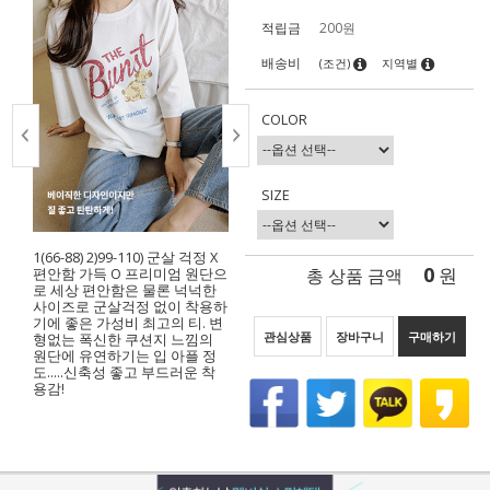
적립금
200원
배송비
(조건)
지역별
COLOR
SIZE
1(66-88) 2)99-110) 군살 걱정 X
0
총 상품 금액
원
편안함 가득 O 프리미엄 원단으
로 세상 편안함은 물론 넉넉한
사이즈로 군살걱정 없이 착용하
기에 좋은 가성비 최고의 티. 변
관심상품
장바구니
구매하기
형없는 폭신한 쿠션지 느낌의
원단에 유연하기는 입 아플 정
도…..신축성 좋고 부드러운 착
용감!